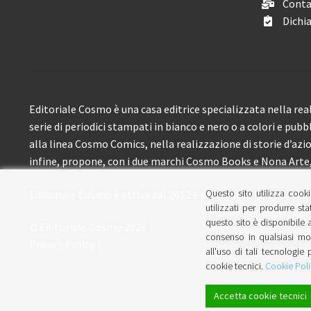
Conta
Dichia
Editoriale Cosmo è una casa editrice specializzata nella real
serie di periodici stampati in bianco e nero o a colori e pubb
alla linea Cosmo Comics, nella realizzazione di storie d’azione
infine, propone, con i due marchi Cosmo Books e Nona Arte, 
Questo sito utilizza cooki
Editoriale Cosmo è attiva dal 2012 e propone ai lettori circa
utilizzati per produrre sta
questo sito è disponibile a
© Editoriale Cosmo 2026
consenso in qualsiasi mom
Privacy Policy
all'uso di tali tecnologie 
cookie tecnici.
Cookie Poli
Accetta cookie tecnici