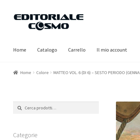
Vai
Vai
alla
al
navigazione
contenuto
Home
Catalogo
Carrello
Il mio account
Home
Colore
MATTEO VOL. 6 (DI 6) – SESTO PERIODO (GENNA
Cerca:
Cerca
Categorie