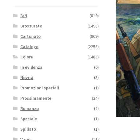
B/N
(819)
Brossurato
(1495)
Cartonato
(809)
Catalogo
(2258)
Colore
(1483)
In evidenza
(6)
Novità
(5)
Promozioni speciali
(1)
Prossimamente
(24)
Romanzo
(2)
Speciale
(1)
Spillato
(1)
Varie
(11)