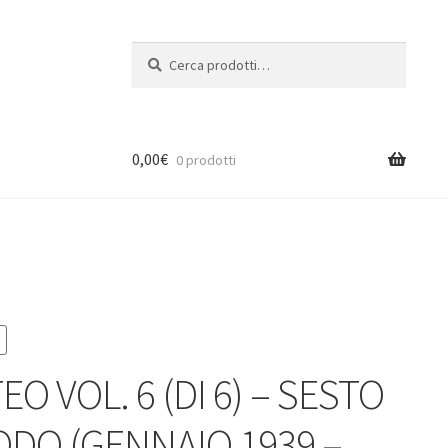
Cerca:
Cerca
0,00
€
0 prodotti
O VOL. 6 (DI 6) – SESTO
ODO (GENNAIO 1939 –