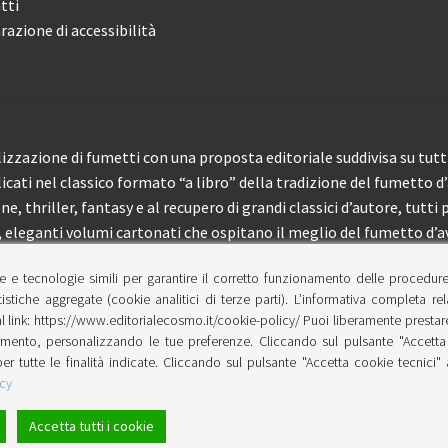
tti
razione di accessibilità
izzazione di fumetti con una proposta editoriale suddivisa su tutti 
licati nel classico formato “a libro” della tradizione del fumetto d
, thriller, fantasy e al recupero di grandi classici d’autore, tutti p
eleganti volumi cartonati che ospitano il meglio del fumetto d’av
e e tecnologie simili per garantire il corretto funzionamento delle procedur
 150 pubblicazioni l’anno.
tistiche aggregate (cookie analitici di terze parti). L’informativa completa re
l link: https://www.editorialecosmo.it/cookie-policy/ Puoi liberamente prestare,
ento, personalizzando le tue preferenze. Cliccando sul pulsante "Accetta 
per tutte le finalità indicate. Cliccando sul pulsante "Accetta cookie tecnici"
cy
Accetta tutti i cookie