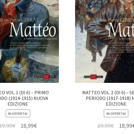
O VOL. 1 (DI 6) – PRIMO
MATTEO VOL. 2 (DI 6) –
DO (1914-1915) NUOVA
PERIODO (1917-1918)
EDIZIONE
EDIZIONE
IN OFFERTA!
IN OFFERTA!
19,99
€
18,99
€
19,99
€
18,99