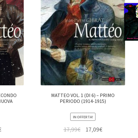
 SECONDO
MATTEO VOL. 1 (DI 6) – PRIMO
 NUOVA
PERIODO (1914-1915)
IN OFFERTA!
€
17,99
€
17,09
€