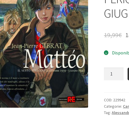
GIUG
19,99
€
1
Disponib
Quantità
COD:
229942
Categorie:
Ca
Tag:
Alessandr