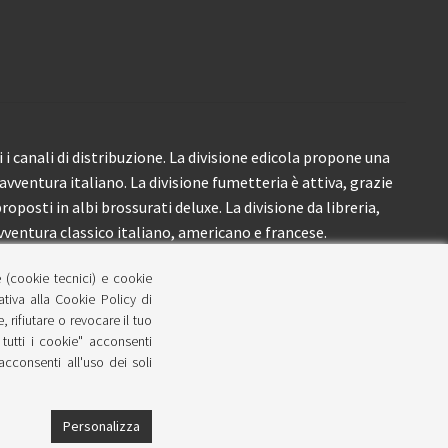
i canali di distribuzione. La divisione edicola propone una
’avventura italiano. La divisione fumetteria è attiva, grazie
roposti in albi brossurati deluxe. La divisione da libreria,
ventura classico italiano, americano e francese.
e (cookie tecnici) e cookie
lativa alla Cookie Policy di
 rifiutare o revocare il tuo
tutti i cookie" acconsenti
 acconsenti all'uso dei soli
Personalizza