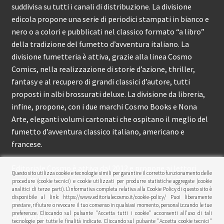
suddivisa su tutti i canali di distribuzione. La divisione
edicola propone una serie di periodici stampati in bianco e
nero o a colori e pubblicati nel classico formato “a libro”
della tradizione del fumetto d’avventura italiano. La
divisione fumetteria è attiva, grazie alla linea Cosmo
Comics, nella realizzazione di storie d’azione, thriller,
fantasy e al recupero di grandi classici d’autore, tutti
proposti in albi brossurati deluxe. La divisione da libreria,
infine, propone, con i due marchi Cosmo Books e Nona
Arte, eleganti volumi cartonati che ospitano il meglio del
fumetto d’avventura classico italiano, americano e
francese.
Editoriale Cosmo è attiva dal 2012 e propone ai lettori
Questo sito utilizza cookie e tecnologie simili per garantire il corretto funzionamento delle
circa 150 pubblicazioni l’anno.
procedure (cookie tecnici) e cookie utilizzati per produrre statistiche aggregate (cookie
analitici di terze parti). L’informativa completa relativa alla Cookie Policy di questo sito è
disponibile al link: https://www.editorialecosmo.it/cookie-policy/ Puoi liberamente
© Editoriale Cosmo 2026
prestare, rifiutare o revocare il tuo consenso in qualsiasi momento, personalizzando le tue
preferenze. Cliccando sul pulsante "Accetta tutti i cookie" acconsenti all'uso di tali
Privacy Policy
tecnologie per tutte le finalità indicate. Cliccando sul pulsante "Accetta cookie tecnici"