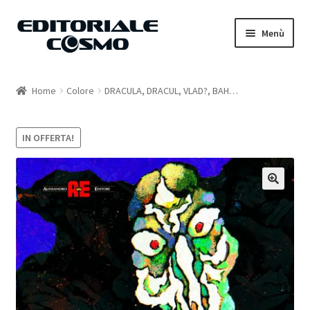
Vai
Vai
Menù
alla
al
navigazione
contenuto
Home
Home
Colore
DRACULA, DRACUL, VLAD?, BAH…
Catalogo
IN OFFERTA!
Carrello
Il mio account