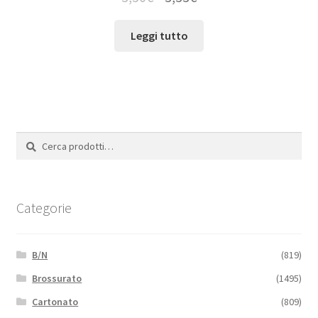
Leggi tutto
Cerca:
Cerca
Categorie
B/N
(819)
Brossurato
(1495)
Cartonato
(809)