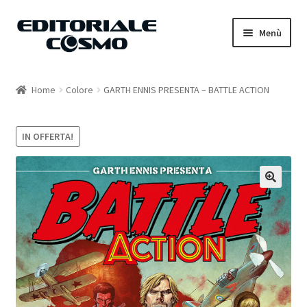
Vai
Vai
Menù
alla
al
navigazione
contenuto
Home
Home
Colore
GARTH ENNIS PRESENTA – BATTLE ACTION
Catalogo
IN OFFERTA!
Carrello
Il mio account