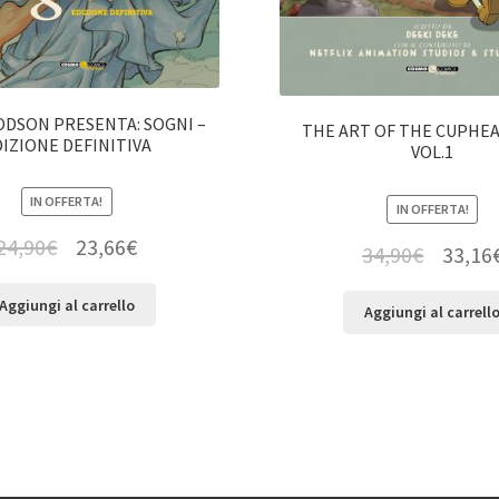
ODSON PRESENTA: SOGNI –
THE ART OF THE CUPHE
IZIONE DEFINITIVA
VOL.1
IN OFFERTA!
IN OFFERTA!
24,90
€
23,66
€
34,90
€
33,16
Aggiungi al carrello
Aggiungi al carrell