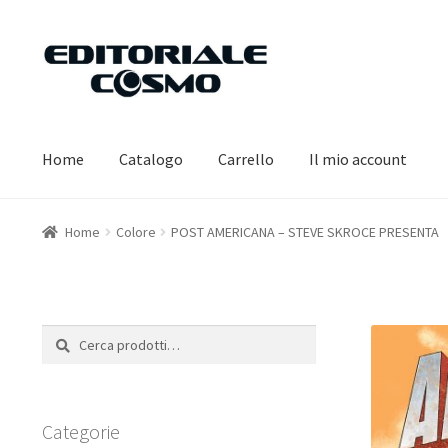
Vai
Vai
alla
al
navigazione
contenuto
Home
Catalogo
Carrello
Il mio account
Home
Colore
POST AMERICANA – STEVE SKROCE PRESENTA
Cerca:
Cerca
Categorie