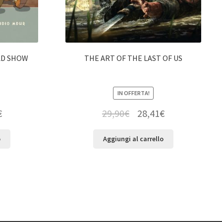
AD SHOW
THE ART OF THE LAST OF US
IN OFFERTA!
€
29,90
€
28,41
€
o
Aggiungi al carrello