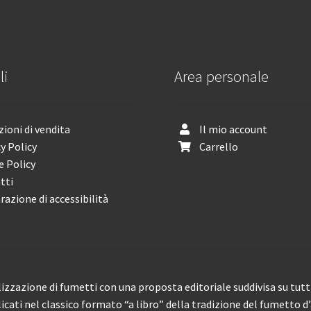
li
Area personale
ioni di vendita
Il mio account
y Policy
Carrello
e Policy
tti
razione di accessibilità
izzazione di fumetti con una proposta editoriale suddivisa su tutti 
licati nel classico formato “a libro” della tradizione del fumetto d