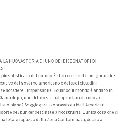
A LA NUOVASTORIA DI UNO DEI DISEGNATORI DI
S!
r più sofisticato del mondo.È stato costruito per garantire
cutivo del governo americano e dei suoi cittadini
se accadere l’impensabile. Equando il mondo è andato in
a. 80anni dopo, uno di loro si è autoproclamato nuovo
 Il suo piano? Soggiogare i sopravvissutidell’American
sorse del bunker destinate a ricostruirla. L’unica cosa che si
una letale ragazza della Zona Contaminata, decisa a