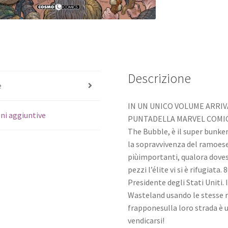
Descrizione
e
IN UN UNICO VOLUME ARRIV
ni aggiuntive
PUNTADELLA MARVEL COMIC
The Bubble, è il super bunke
la sopravvivenza del ramoese
piùimportanti, qualora doves
pezzi l’élite vi si è rifugiat
Presidente degli Stati Uniti.
Wasteland usando le stesse ri
frapponesulla loro strada è 
vendicarsi!