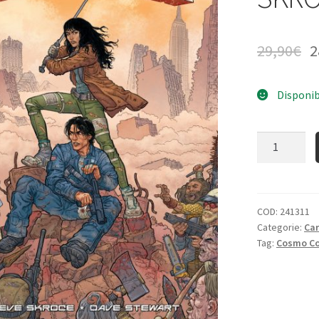
29,90
€
2
Disponib
Quantità
COD:
241311
Categorie:
Ca
Tag:
Cosmo Co