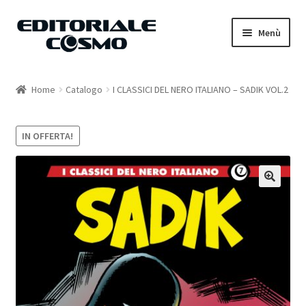
Vai
Vai
Menù
alla
al
navigazione
contenuto
Home
Home
Catalogo
I CLASSICI DEL NERO ITALIANO – SADIK VOL.2
Catalogo
IN OFFERTA!
Carrello
Il mio account