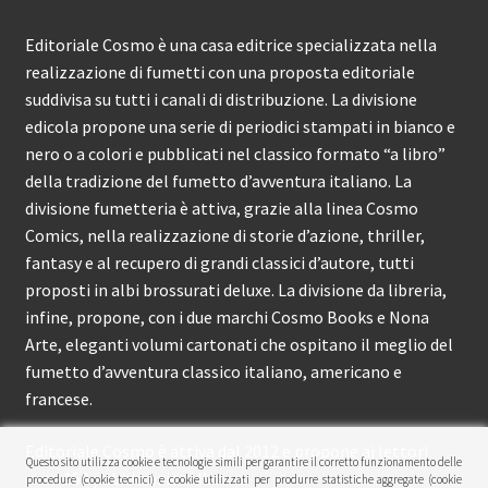
Editoriale Cosmo è una casa editrice specializzata nella
realizzazione di fumetti con una proposta editoriale
suddivisa su tutti i canali di distribuzione. La divisione
edicola propone una serie di periodici stampati in bianco e
nero o a colori e pubblicati nel classico formato “a libro”
della tradizione del fumetto d’avventura italiano. La
divisione fumetteria è attiva, grazie alla linea Cosmo
Comics, nella realizzazione di storie d’azione, thriller,
fantasy e al recupero di grandi classici d’autore, tutti
proposti in albi brossurati deluxe. La divisione da libreria,
infine, propone, con i due marchi Cosmo Books e Nona
Arte, eleganti volumi cartonati che ospitano il meglio del
fumetto d’avventura classico italiano, americano e
francese.
Editoriale Cosmo è attiva dal 2012 e propone ai lettori
Questo sito utilizza cookie e tecnologie simili per garantire il corretto funzionamento delle
circa 150 pubblicazioni l’anno.
procedure (cookie tecnici) e cookie utilizzati per produrre statistiche aggregate (cookie