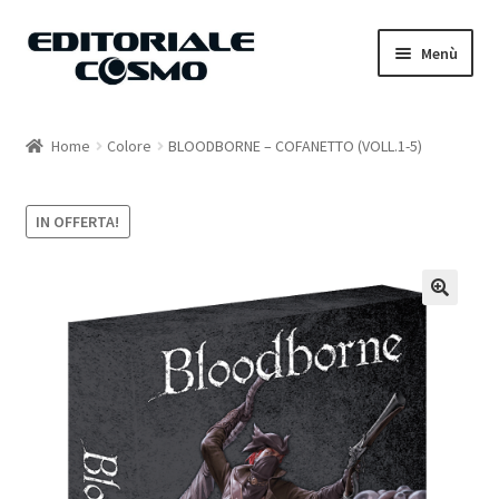
Vai
Vai
Menù
alla
al
navigazione
contenuto
Home
Home
Colore
BLOODBORNE – COFANETTO (VOLL.1-5)
Catalogo
IN OFFERTA!
Carrello
Il mio account