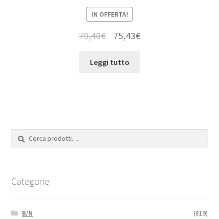
IN OFFERTA!
79,40
€
75,43
€
Leggi tutto
Cerca:
Cerca
Categorie
B/N
(819)