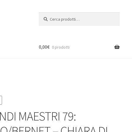
Cerca:
Cerca
0,00
€
0 prodotti
NDI MAESTRI 79:
LO/BERNET – CHIARA DI