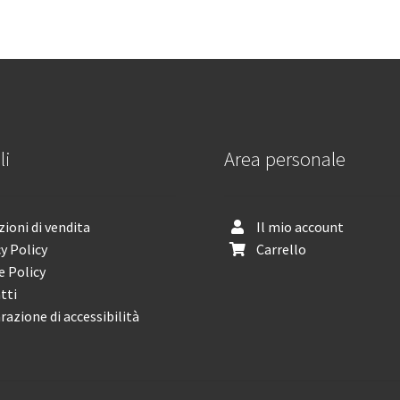
li
Area personale
ioni di vendita
Il mio account
y Policy
Carrello
e Policy
tti
razione di accessibilità