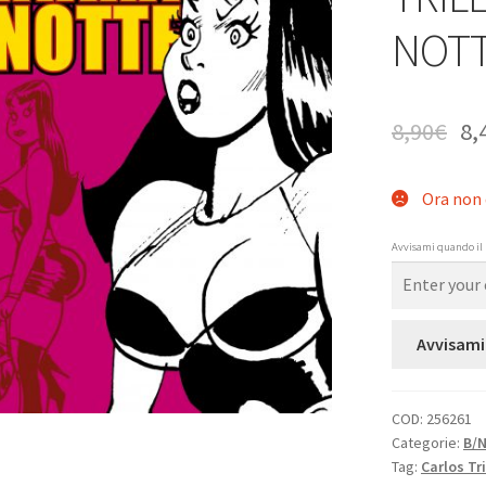
NOTT
8,90
€
8,
Ora non 
Avvisami quando il 
Avvisami
COD:
256261
Categorie:
B/
Tag:
Carlos Tri