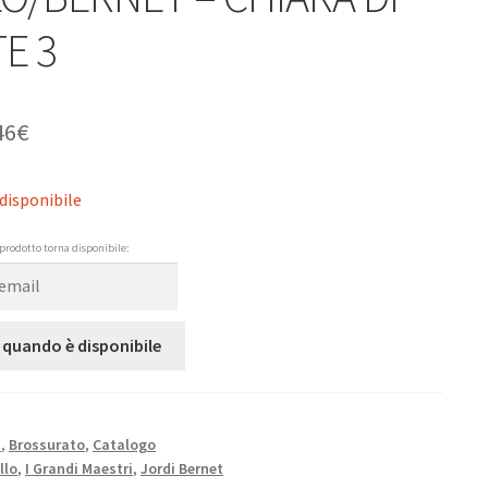
E 3
46
€
disponibile
prodotto torna disponibile:
 quando è disponibile
N
,
Brossurato
,
Catalogo
llo
,
I Grandi Maestri
,
Jordi Bernet