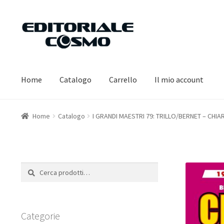
Vai
Vai
alla
al
navigazione
contenuto
Home
Catalogo
Carrello
Il mio account
Home
Catalogo
I GRANDI MAESTRI 79: TRILLO/BERNET – CHIA
Cerca:
Cerca
Categorie