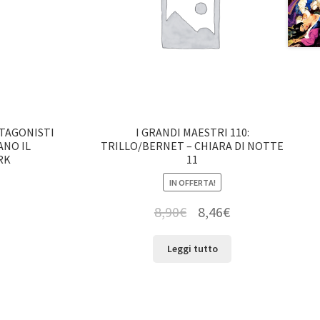
OTAGONISTI
I GRANDI MAESTRI 110:
ANO IL
TRILLO/BERNET – CHIARA DI NOTTE
RK
11
IN OFFERTA!
8,90
€
8,46
€
Leggi tutto