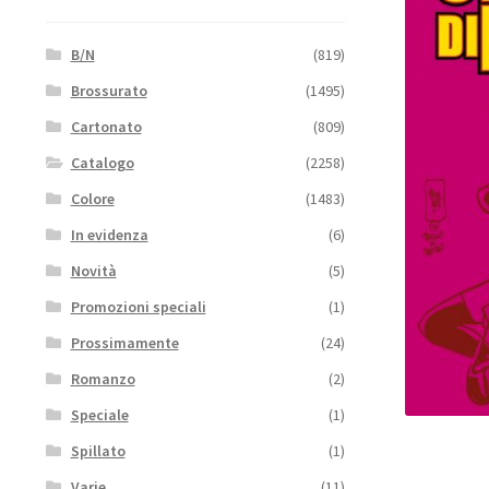
B/N
(819)
Brossurato
(1495)
Cartonato
(809)
Catalogo
(2258)
Colore
(1483)
In evidenza
(6)
Novità
(5)
Promozioni speciali
(1)
Prossimamente
(24)
Romanzo
(2)
Speciale
(1)
Spillato
(1)
Varie
(11)