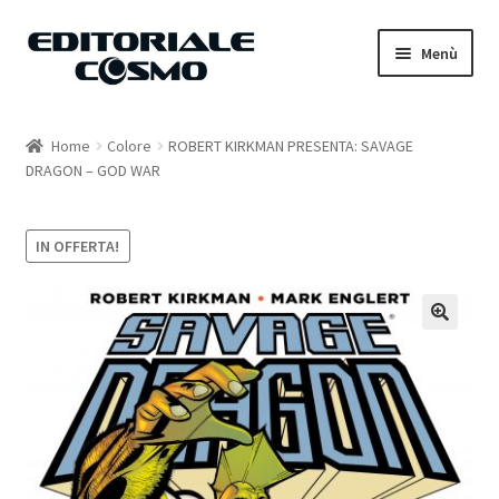
Vai
Vai
Menù
alla
al
navigazione
contenuto
Home
Home
Colore
ROBERT KIRKMAN PRESENTA: SAVAGE
DRAGON – GOD WAR
Catalogo
Carrello
IN OFFERTA!
Il mio account