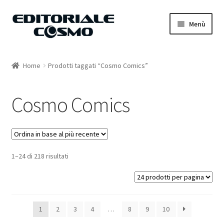
Vai
Vai
Menù
alla
al
navigazione
contenuto
Home
Home
Prodotti taggati “Cosmo Comics”
Catalogo
Cosmo Comics
Carrello
Il mio account
1–24 di 218 risultati
1
2
3
4
…
8
9
10