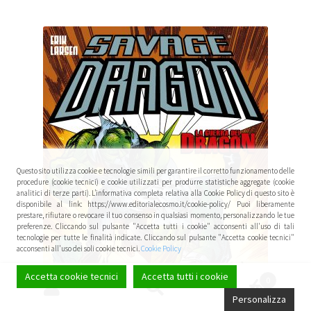
Questo sito utilizza cookie e tecnologie simili per garantire il corretto funzionamento delle
procedure (cookie tecnici) e cookie utilizzati per produrre statistiche aggregate (cookie
analitici di terze parti). L’informativa completa relativa alla Cookie Policy di questo sito è
disponibile al link: https://www.editorialecosmo.it/cookie-policy/ Puoi liberamente
prestare, rifiutare o revocare il tuo consenso in qualsiasi momento, personalizzando le tue
preferenze. Cliccando sul pulsante "Accetta tutti i cookie" acconsenti all'uso di tali
tecnologie per tutte le finalità indicate. Cliccando sul pulsante "Accetta cookie tecnici"
acconsenti all'uso dei soli cookie tecnici.
Cookie Policy
Accetta cookie tecnici
Accetta tutti i cookie
0
Cerca:
Cerca
Personalizza