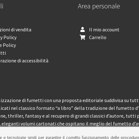
li
Area personale
ioni di vendita
Il mio account
y Policy
Carrello
e Policy
tti
razione di accessibilità
izzazione di fumetti con una proposta editoriale suddivisa su tutti 
licati nel classico formato “a libro” della tradizione del fumetto d
, thriller, fantasy e al recupero di grandi classici d’autore, tutti p
eleganti volumi cartonati che ospitano il meglio del fumetto d’av
e e tecnologie simili per garantire il corretto funzionamento delle procedur
 150 pubblicazioni l’anno.