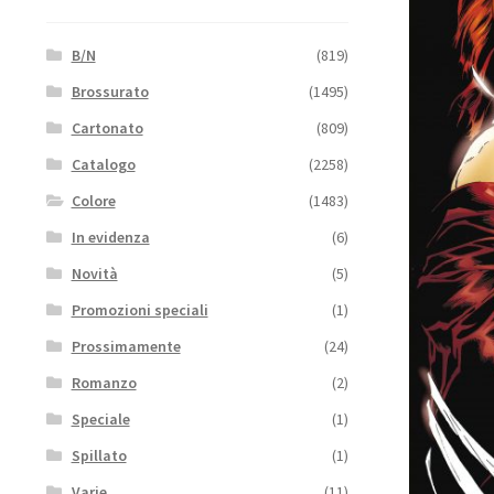
B/N
(819)
Brossurato
(1495)
Cartonato
(809)
Catalogo
(2258)
Colore
(1483)
In evidenza
(6)
Novità
(5)
Promozioni speciali
(1)
Prossimamente
(24)
Romanzo
(2)
Speciale
(1)
Spillato
(1)
Varie
(11)