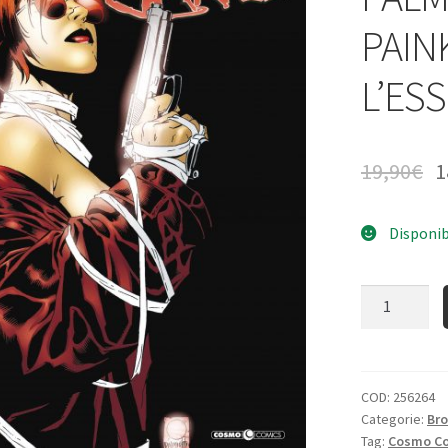
PAIN
L’ES
19,90
€
1
Disponib
Quantità
COD:
256264
Categorie:
Bro
Tag:
Cosmo C