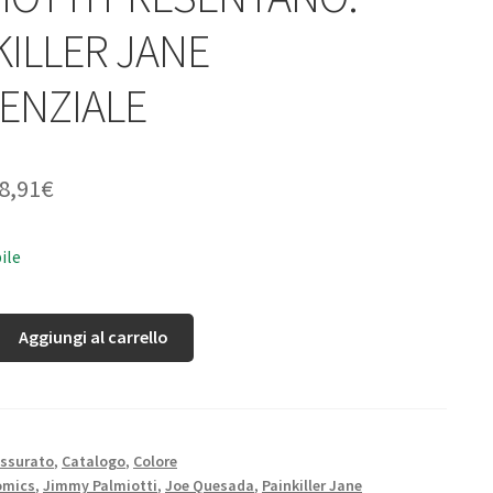
KILLER JANE
SENZIALE
8,91
€
ile
Aggiungi al carrello
ssurato
,
Catalogo
,
Colore
omics
,
Jimmy Palmiotti
,
Joe Quesada
,
Painkiller Jane