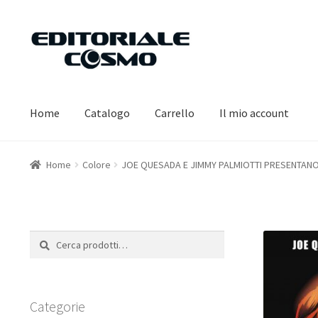
Vai
Vai
alla
al
navigazione
contenuto
Home
Catalogo
Carrello
Il mio account
Home
Colore
JOE QUESADA E JIMMY PALMIOTTI PRESENTANO:
Cerca:
Cerca
Categorie