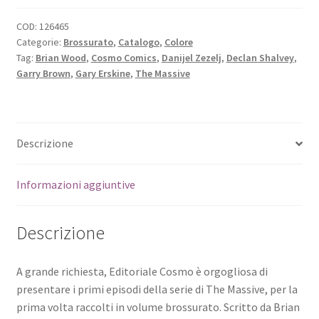
COD:
126465
Categorie:
Brossurato
,
Catalogo
,
Colore
Tag:
Brian Wood
,
Cosmo Comics
,
Danijel Zezelj
,
Declan Shalvey
,
Garry Brown
,
Gary Erskine
,
The Massive
Descrizione
Informazioni aggiuntive
Descrizione
A grande richiesta, Editoriale Cosmo è orgogliosa di
presentare i primi episodi della serie di The Massive, per la
prima volta raccolti in volume brossurato. Scritto da Brian