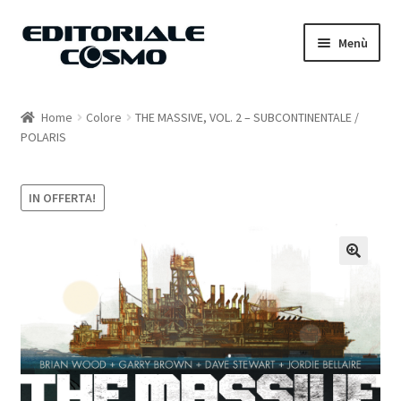
Vai
Vai
Menù
alla
al
navigazione
contenuto
Home
Home
Colore
THE MASSIVE, VOL. 2 – SUBCONTINENTALE /
POLARIS
Catalogo
Carrello
IN OFFERTA!
Il mio account