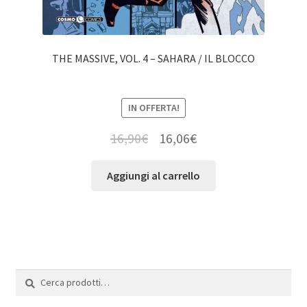
THE MASSIVE, VOL. 4 – SAHARA / IL BLOCCO
IN OFFERTA!
16,90
€
16,06
€
Aggiungi al carrello
Cerca:
Cerca