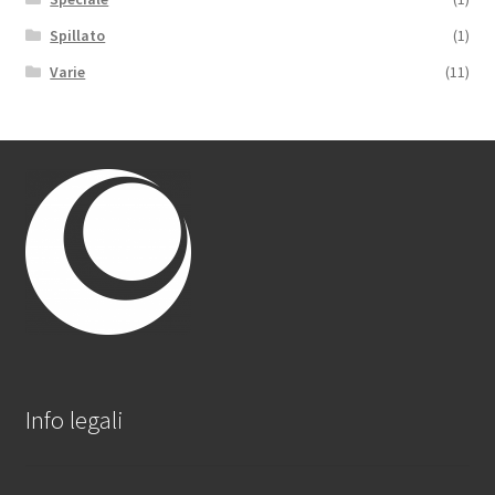
Spillato
(1)
Varie
(11)
Info legali