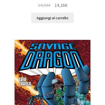
14,90
€
14,16
€
Aggiungi al carrello