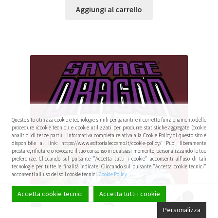
Aggiungi al carrello
Questo sito utilizza cookie e tecnologie simili per garantire il corretto funzionamento delle
procedure (cookie tecnici) e cookie utilizzati per produrre statistiche aggregate (cookie
analitici di terze parti). L’informativa completa relativa alla Cookie Policy di questo sito è
disponibile al link: https://www.editorialecosmo.it/cookie-policy/ Puoi liberamente
prestare, rifiutare o revocare il tuo consenso in qualsiasi momento, personalizzando le tue
preferenze. Cliccando sul pulsante "Accetta tutti i cookie" acconsenti all'uso di tali
tecnologie per tutte le finalità indicate. Cliccando sul pulsante "Accetta cookie tecnici"
acconsenti all'uso dei soli cookie tecnici.
Cookie Policy
Accetta cookie tecnici
Accetta tutti i cookie
0
Cerca:
Cerca
Personalizza