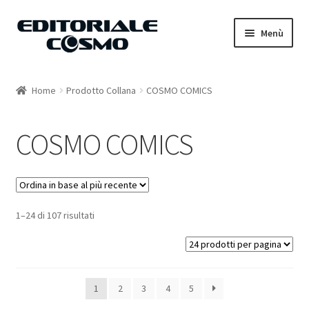
Vai
Vai
Menù
alla
al
navigazione
contenuto
Home
Home
Prodotto Collana
COSMO COMICS
Catalogo
COSMO COMICS
Carrello
Il mio account
1–24 di 107 risultati
1
2
3
4
5