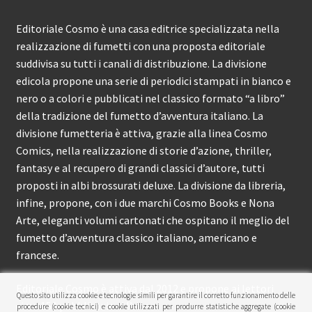
Editoriale Cosmo è una casa editrice specializzata nella
realizzazione di fumetti con una proposta editoriale
suddivisa su tutti i canali di distribuzione. La divisione
edicola propone una serie di periodici stampati in bianco e
nero o a colori e pubblicati nel classico formato “a libro”
della tradizione del fumetto d’avventura italiano. La
divisione fumetteria è attiva, grazie alla linea Cosmo
Comics, nella realizzazione di storie d’azione, thriller,
fantasy e al recupero di grandi classici d’autore, tutti
proposti in albi brossurati deluxe. La divisione da libreria,
infine, propone, con i due marchi Cosmo Books e Nona
Arte, eleganti volumi cartonati che ospitano il meglio del
fumetto d’avventura classico italiano, americano e
francese.
Editoriale Cosmo è attiva dal 2012 e propone ai lettori
Questo sito utilizza cookie e tecnologie simili per garantire il corretto funzionamento delle
circa 150 pubblicazioni l’anno.
procedure (cookie tecnici) e cookie utilizzati per produrre statistiche aggregate (cookie