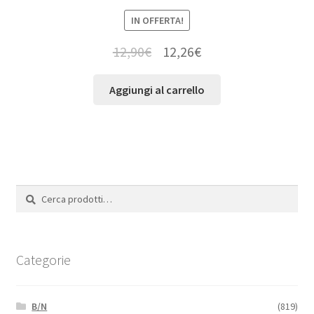
IN OFFERTA!
12,90
€
12,26
€
Aggiungi al carrello
Cerca:
Cerca
Categorie
B/N
(819)