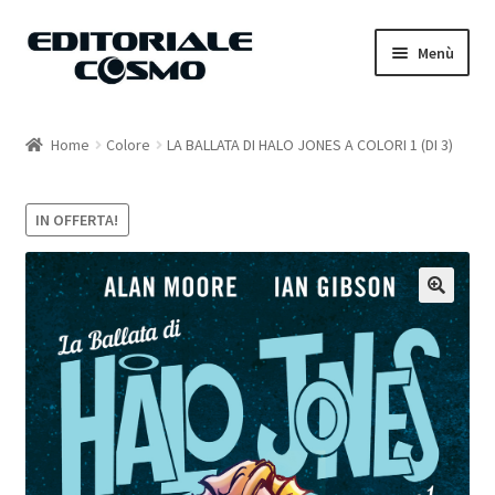
Vai
Vai
Menù
alla
al
navigazione
contenuto
Home
Home
Colore
LA BALLATA DI HALO JONES A COLORI 1 (DI 3)
Catalogo
IN OFFERTA!
Carrello
Il mio account