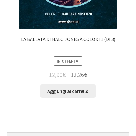
LA BALLATA DI HALO JONES A COLORI 1 (DI 3)
IN OFFERTA!
12,90
€
12,26
€
Aggiungi al carrello
Cerca:
Cerca