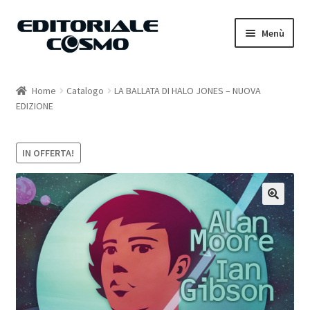
Vai
Vai
Menù
alla
al
navigazione
contenuto
Home
Home
Catalogo
LA BALLATA DI HALO JONES – NUOVA
EDIZIONE
Catalogo
Carrello
IN OFFERTA!
Il mio account