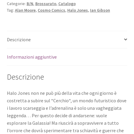
Categorie:
B/N
,
Brossurato
,
Catalogo
Tag:
Alan Moore
,
Cosmo Comics
,
Halo Jones
,
Ian Gibson
Descrizione
Informazioni aggiuntive
Descrizione
Halo Jones non ne può più della vita che ogni giorno è
costretta a subire sul “Cerchio“, un mondo futuristico dove
i lavoro scarseggia e l’adrenalina è solo una vagheggiata
leggenda… Per questo decide di andarsene: vuole
esplorare la Galassia! Ma riuscirà a sopravvivere a tutto
l’orrore che dovrà sperimentare tra schiavitù e guerre che