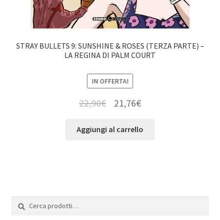
STRAY BULLETS 9: SUNSHINE & ROSES (TERZA PARTE) –
LA REGINA DI PALM COURT
IN OFFERTA!
22,90
€
21,76
€
Aggiungi al carrello
Cerca:
Cerca