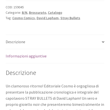
COD:
159045
Categorie:
B/N
,
Brossurato
,
Catalogo
Tag:
Cosmo Comics
,
David Lapham
,
Stray Bullets
Descrizione
Informazioni aggiuntive
Descrizione
Un clamoroso ritorno! Editoriale Cosmo è orgogliosa di
presentare la pubblicazione cronologica e integrale del
capolavoro STRAY BULLETS di David Lapham! Un vero e
proprio gioiello noir che presenteremo bimestralmente in