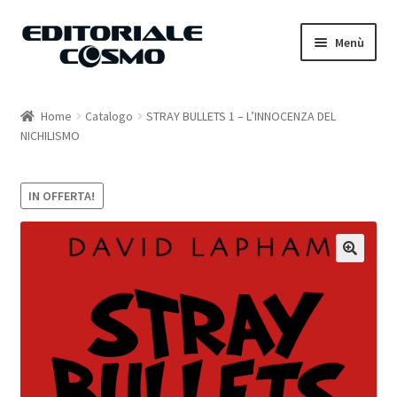
Vai
Vai
Menù
alla
al
navigazione
contenuto
Home
Home
Catalogo
STRAY BULLETS 1 – L’INNOCENZA DEL
NICHILISMO
Catalogo
Carrello
IN OFFERTA!
Il mio account