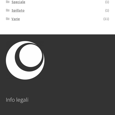
Speciale
(1)
Spillato
(1)
Varie
(11)
Info legali