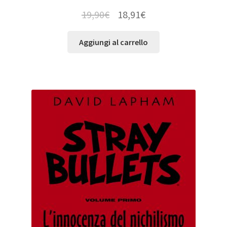
19,90
€
18,91
€
Aggiungi al carrello