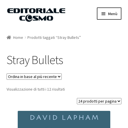
Vai
Vai
Menù
alla
al
navigazione
contenuto
Home
Home
Prodotti taggati “Stray Bullets”
Catalogo
Stray Bullets
Carrello
Il mio account
Visualizzazione di tutti i 12 risultati