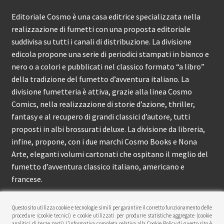
Editoriale Cosmo è una casa editrice specializzata nella
realizzazione di fumetti con una proposta editoriale
suddivisa su tutti i canali di distribuzione. La divisione
edicola propone una serie di periodici stampati in bianco e
nero o a colori e pubblicati nel classico formato “a libro”
della tradizione del fumetto d’avventura italiano. La
divisione fumetteria è attiva, grazie alla linea Cosmo
Comics, nella realizzazione di storie d’azione, thriller,
fantasy e al recupero di grandi classici d’autore, tutti
proposti in albi brossurati deluxe. La divisione da libreria,
infine, propone, con i due marchi Cosmo Books e Nona
Arte, eleganti volumi cartonati che ospitano il meglio del
fumetto d’avventura classico italiano, americano e
francese.
Editoriale Cosmo è attiva dal 2012 e propone ai lettori
Questo sito utilizza cookie e tecnologie simili per garantire il corretto funzionamento delle
circa 150 pubblicazioni l’anno.
procedure (cookie tecnici) e cookie utilizzati per produrre statistiche aggregate (cookie
analitici di terze parti). L’informativa completa relativa alla Cookie Policy di questo sito è