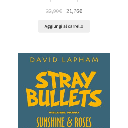
22,90
€
21,76
€
Aggiungi al carrello