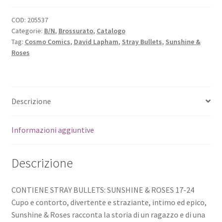
COD:
205537
Categorie:
B/N
,
Brossurato
,
Catalogo
Tag:
Cosmo Comics
,
David Lapham
,
Stray Bullets
,
Sunshine &
Roses
Descrizione
Informazioni aggiuntive
Descrizione
CONTIENE STRAY BULLETS: SUNSHINE & ROSES 17-24
Cupo e contorto, divertente e straziante, intimo ed epico,
Sunshine & Roses racconta la storia di un ragazzo e di una