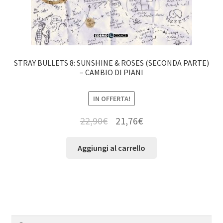
STRAY BULLETS 8: SUNSHINE & ROSES (SECONDA PARTE)
– CAMBIO DI PIANI
IN OFFERTA!
22,90
€
21,76
€
Aggiungi al carrello
Cerca:
Cerca