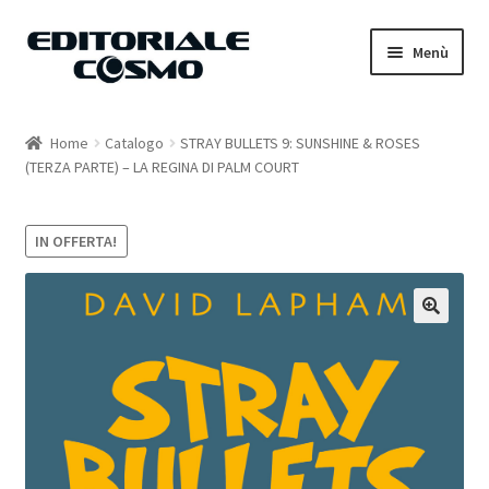
Vai
Vai
Menù
alla
al
navigazione
contenuto
Home
Home
Catalogo
STRAY BULLETS 9: SUNSHINE & ROSES
(TERZA PARTE) – LA REGINA DI PALM COURT
Catalogo
Carrello
IN OFFERTA!
Il mio account