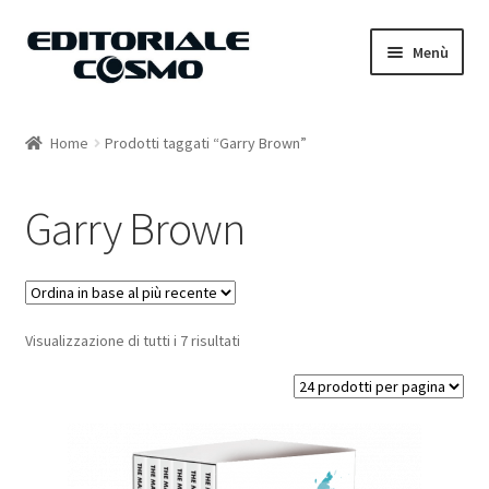
Vai
Vai
Menù
alla
al
navigazione
contenuto
Home
Home
Prodotti taggati “Garry Brown”
Catalogo
Garry Brown
Carrello
Il mio account
Visualizzazione di tutti i 7 risultati