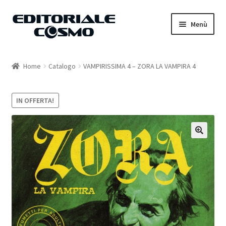
Vai
Vai
Menù
alla
al
navigazione
contenuto
Home
Home
Catalogo
VAMPIRISSIMA 4 – ZORA LA VAMPIRA 4
Catalogo
IN OFFERTA!
Carrello
Il mio account