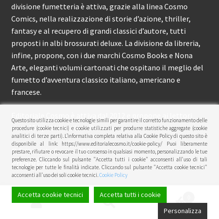
divisione fumetteria è attiva, grazie alla linea Cosmo
Comics, nella realizzazione di storie d’azione, thriller,
fantasy e al recupero di grandi classici d’autore, tutti
proposti in albi brossurati deluxe. La divisione da libreria,
infine, propone, con i due marchi Cosmo Books e Nona
Arte, eleganti volumi cartonati che ospitano il meglio del
fumetto d’avventura classico italiano, americano e
francese.
Editoriale Cosmo è attiva dal 2012 e propone ai lettori
Questo sito utilizza cookie e tecnologie simili per garantire il corretto funzionamento delle
circa 150 pubblicazioni l’anno.
procedure (cookie tecnici) e cookie utilizzati per produrre statistiche aggregate (cookie
analitici di terze parti). L’informativa completa relativa alla Cookie Policy di questo sito è
disponibile al link: https://www.editorialecosmo.it/cookie-policy/ Puoi liberamente
© Editoriale Cosmo 2026
prestare, rifiutare o revocare il tuo consenso in qualsiasi momento, personalizzando le tue
preferenze. Cliccando sul pulsante "Accetta tutti i cookie" acconsenti all'uso di tali
Privacy Policy
tecnologie per tutte le finalità indicate. Cliccando sul pulsante "Accetta cookie tecnici"
acconsenti all'uso dei soli cookie tecnici.
Cookie Policy
Accetta cookie tecnici
Accetta tutti i cookie
0
Cerca:
Cerca
Personalizza