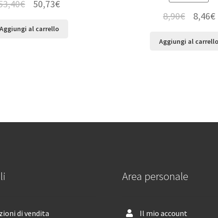
53,40
€
50,73
€
8,90
€
8,46
€
Aggiungi al carrello
Aggiungi al carrell
li
Area personale
ioni di vendita
Il mio account