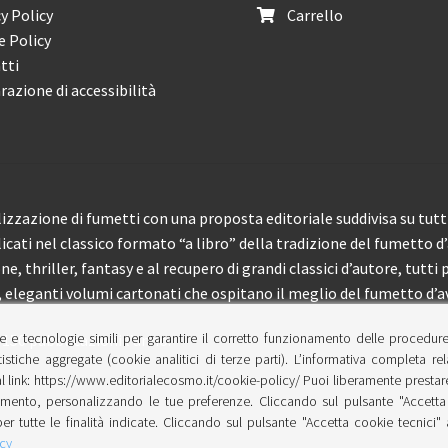
y Policy
Carrello
e Policy
tti
razione di accessibilità
izzazione di fumetti con una proposta editoriale suddivisa su tutti 
licati nel classico formato “a libro” della tradizione del fumetto d
, thriller, fantasy e al recupero di grandi classici d’autore, tutti p
eleganti volumi cartonati che ospitano il meglio del fumetto d’av
e e tecnologie simili per garantire il corretto funzionamento delle procedur
 150 pubblicazioni l’anno.
tistiche aggregate (cookie analitici di terze parti). L’informativa completa re
l link: https://www.editorialecosmo.it/cookie-policy/ Puoi liberamente prestare,
ento, personalizzando le tue preferenze. Cliccando sul pulsante "Accetta 
per tutte le finalità indicate. Cliccando sul pulsante "Accetta cookie tecnici"
cy