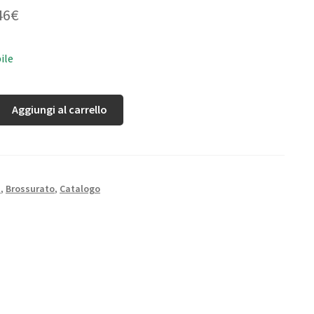
46
€
ile
Aggiungi al carrello
N
,
Brossurato
,
Catalogo