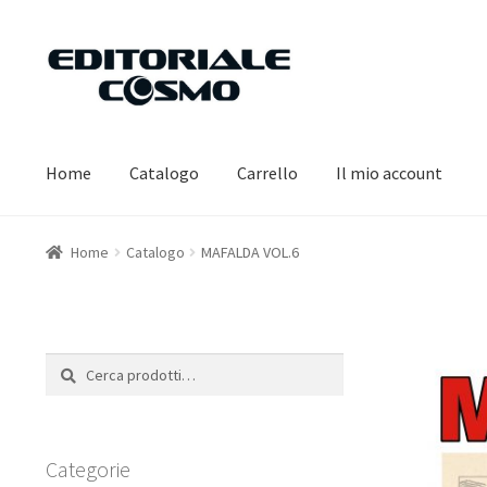
Vai
Vai
alla
al
navigazione
contenuto
Home
Catalogo
Carrello
Il mio account
Home
Catalogo
MAFALDA VOL.6
Cerca:
Cerca
Categorie