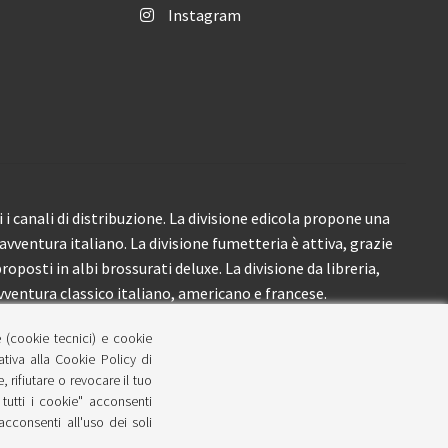
Instagram
i canali di distribuzione. La divisione edicola propone una
’avventura italiano. La divisione fumetteria è attiva, grazie
roposti in albi brossurati deluxe. La divisione da libreria,
ventura classico italiano, americano e francese.
e (cookie tecnici) e cookie
lativa alla Cookie Policy di
 rifiutare o revocare il tuo
tutti i cookie" acconsenti
 acconsenti all'uso dei soli