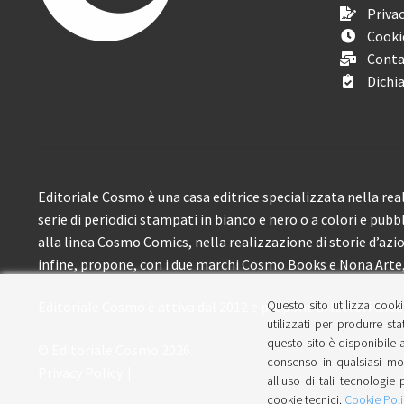
Privac
Cooki
Conta
Dichia
Editoriale Cosmo è una casa editrice specializzata nella real
serie di periodici stampati in bianco e nero o a colori e pubb
alla linea Cosmo Comics, nella realizzazione di storie d’azione
infine, propone, con i due marchi Cosmo Books e Nona Arte, 
Questo sito utilizza cooki
Editoriale Cosmo è attiva dal 2012 e propone ai lettori circa
utilizzati per produrre sta
questo sito è disponibile a
© Editoriale Cosmo 2026
consenso in qualsiasi mom
Privacy Policy
all'uso di tali tecnologie 
cookie tecnici.
Cookie Poli