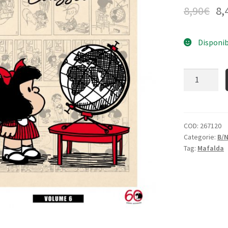
8,90
€
8,
Disponib
Quantità
COD:
267120
Categorie:
B/
Tag:
Mafalda