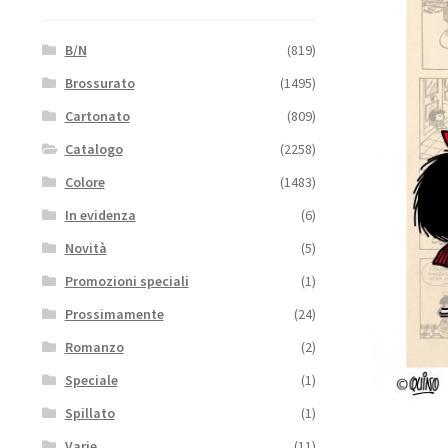
B/N
(819)
Brossurato
(1495)
Cartonato
(809)
Catalogo
(2258)
Colore
(1483)
In evidenza
(6)
Novità
(5)
Promozioni speciali
(1)
Prossimamente
(24)
Romanzo
(2)
Speciale
(1)
Spillato
(1)
Varie
(11)