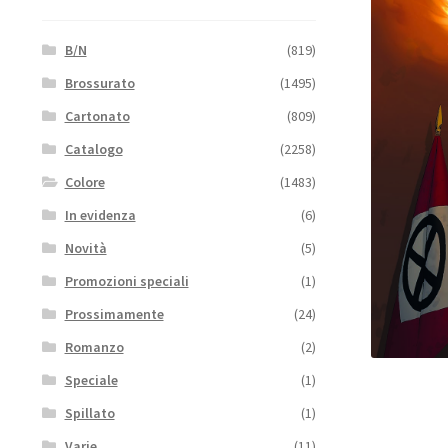
B/N
(819)
Brossurato
(1495)
Cartonato
(809)
Catalogo
(2258)
Colore
(1483)
In evidenza
(6)
Novità
(5)
Promozioni speciali
(1)
Prossimamente
(24)
Romanzo
(2)
Speciale
(1)
Spillato
(1)
Varie
(11)