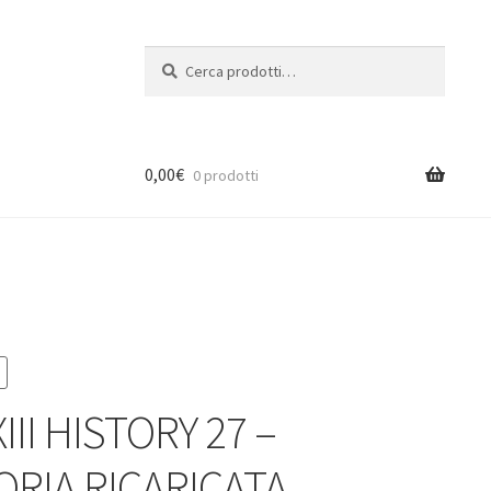
Cerca:
Cerca
0,00
€
0 prodotti
III HISTORY 27 –
RIA RICARICATA