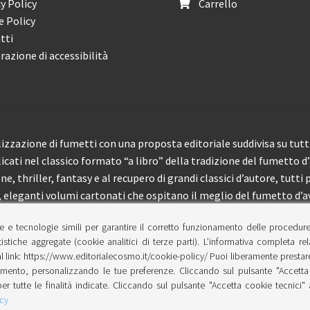
y Policy
Carrello
e Policy
tti
razione di accessibilità
izzazione di fumetti con una proposta editoriale suddivisa su tutti 
licati nel classico formato “a libro” della tradizione del fumetto d
, thriller, fantasy e al recupero di grandi classici d’autore, tutti p
eleganti volumi cartonati che ospitano il meglio del fumetto d’av
e e tecnologie simili per garantire il corretto funzionamento delle procedur
 150 pubblicazioni l’anno.
tistiche aggregate (cookie analitici di terze parti). L’informativa completa re
l link: https://www.editorialecosmo.it/cookie-policy/ Puoi liberamente prestare,
ento, personalizzando le tue preferenze. Cliccando sul pulsante "Accetta 
per tutte le finalità indicate. Cliccando sul pulsante "Accetta cookie tecnici"
cy