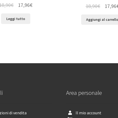
18,90
€
17,96
€
18,90
€
17,96
Leggi tutto
Aggiungi al carrell
li
Area personale
ioni di vendita
Il mio account