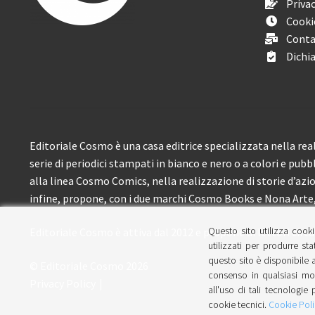
Privac
Cooki
Conta
Dichia
Editoriale Cosmo è una casa editrice specializzata nella real
serie di periodici stampati in bianco e nero o a colori e pubb
alla linea Cosmo Comics, nella realizzazione di storie d’azione
infine, propone, con i due marchi Cosmo Books e Nona Arte, 
Questo sito utilizza cooki
Editoriale Cosmo è attiva dal 2012 e propone ai lettori circa
utilizzati per produrre sta
questo sito è disponibile a
© Editoriale Cosmo 2026
consenso in qualsiasi mom
Privacy Policy
all'uso di tali tecnologie 
cookie tecnici.
Cookie Poli