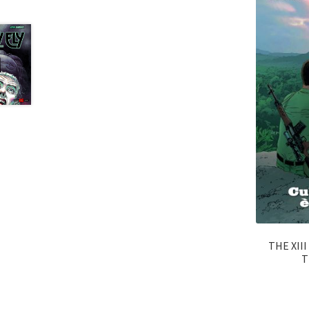
THE XII
T