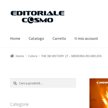
Vai
Vai
alla
al
navigazione
contenuto
Home
Catalogo
Carrello
Il mio account
Home
Colore
THE XIII HISTORY 27 – MEMORIA RICARICATA
Cerca:
Cerca
Categorie