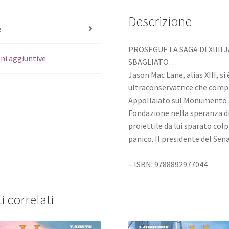
Descrizione
e
PROSEGUE LA SAGA DI XIII!
ni aggiuntive
SBAGLIATO…
Jason Mac Lane, alias XIII, s
ultraconservatrice che compl
Appollaiato sul Monumento a 
Fondazione nella speranza di sa
proiettile da lui sparato colp
panico. Il presidente del Se
– ISBN: 9788892977044
i correlati