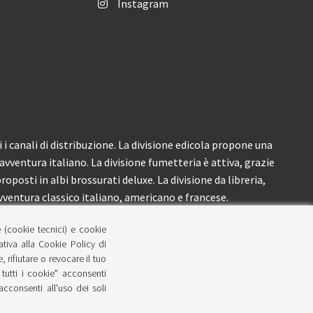
Instagram
i canali di distribuzione. La divisione edicola propone una
’avventura italiano. La divisione fumetteria è attiva, grazie
roposti in albi brossurati deluxe. La divisione da libreria,
ventura classico italiano, americano e francese.
e (cookie tecnici) e cookie
lativa alla Cookie Policy di
 rifiutare o revocare il tuo
tutti i cookie" acconsenti
 acconsenti all'uso dei soli