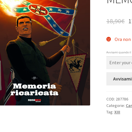
18,90
€
1
Ora non 
Avvisami quando il 
Avvisami
COD:
287786
Categorie:
Ca
Tag:
XIII