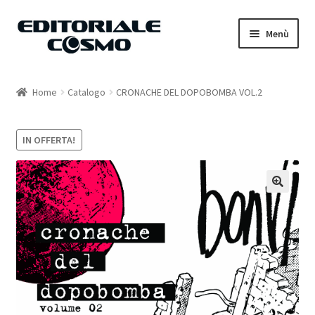
Vai
Vai
Menù
alla
al
navigazione
contenuto
Home
Home
Catalogo
CRONACHE DEL DOPOBOMBA VOL.2
Catalogo
IN OFFERTA!
Carrello
Il mio account