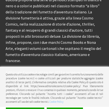
nero o a colori e pubblicati nel classico formato “a libro”
della tradizione del fumetto d’avventura italiano. La
divisione fumetteria è attiva, grazie alla linea Cosmo
Comics, nella realizzazione di storie d’azione, thriller,
fantasy e al recupero di grandi classici d’autore, tutti
proposti in albi brossurati deluxe. La divisione da libreria,
infine, propone, con i due marchi Cosmo Books e Nona
Arte, eleganti volumi cartonati che ospitano il meglio del
fumetto d’avventura classico italiano, americano e
francese.
Editoriale Cosmo è attiva dal 2012 e propone ai lettori
Questo sito utilizza cookie e tecnologie simili per garantire il corretto funzionamento delle
circa 150 pubblicazioni l’anno.
procedure (cookie tecnici) e cookie utilizzati per produrre statistiche aggregate (cookie
analitici di terze parti). L’informativa completa relativa alla Cookie Policy di questo sito è
disponibile al link: https://www.editorialecosmo.it/cookie-policy/ Puoi liberamente
© Editoriale Cosmo 2026
prestare, rifiutare o revocare il tuo consenso in qualsiasi momento, personalizzando le tue
preferenze. Cliccando sul pulsante "Accetta tutti i cookie" acconsenti all'uso di tali
Privacy Policy
tecnologie per tutte le finalità indicate. Cliccando sul pulsante "Accetta cookie tecnici"
acconsenti all'uso dei soli cookie tecnici.
Cookie Policy