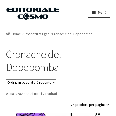
Vai
Vai
Menù
alla
al
navigazione
contenuto
Home
Home
Prodotti taggati “Cronache del Dopobomba”
Catalogo
Cronache del
Carrello
Dopobomba
Il mio account
Visualizzazione di tutti i 2 risultati