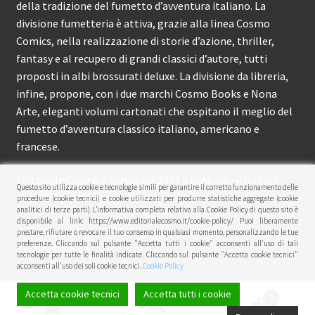
della tradizione del fumetto d’avventura italiano. La
divisione fumetteria è attiva, grazie alla linea Cosmo
Comics, nella realizzazione di storie d’azione, thriller,
fantasy e al recupero di grandi classici d’autore, tutti
proposti in albi brossurati deluxe. La divisione da libreria,
infine, propone, con i due marchi Cosmo Books e Nona
Arte, eleganti volumi cartonati che ospitano il meglio del
fumetto d’avventura classico italiano, americano e
francese.
Editoriale Cosmo è attiva dal 2012 e propone ai lettori
Questo sito utilizza cookie e tecnologie simili per garantire il corretto funzionamento delle
circa 150 pubblicazioni l’anno.
procedure (cookie tecnici) e cookie utilizzati per produrre statistiche aggregate (cookie
analitici di terze parti). L’informativa completa relativa alla Cookie Policy di questo sito è
disponibile al link: https://www.editorialecosmo.it/cookie-policy/ Puoi liberamente
© Editoriale Cosmo 2026
prestare, rifiutare o revocare il tuo consenso in qualsiasi momento, personalizzando le tue
preferenze. Cliccando sul pulsante "Accetta tutti i cookie" acconsenti all'uso di tali
Privacy Policy
tecnologie per tutte le finalità indicate. Cliccando sul pulsante "Accetta cookie tecnici"
acconsenti all'uso dei soli cookie tecnici.
Cookie Policy
Accetta cookie tecnici
Accetta tutti i cookie
0
Cerca:
Cerca