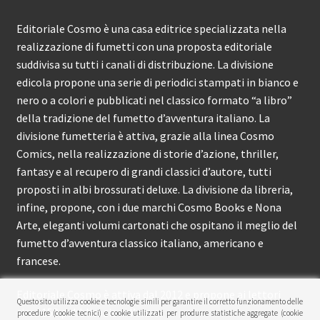
Editoriale Cosmo è una casa editrice specializzata nella
realizzazione di fumetti con una proposta editoriale
suddivisa su tutti i canali di distribuzione. La divisione
edicola propone una serie di periodici stampati in bianco e
nero o a colori e pubblicati nel classico formato “a libro”
della tradizione del fumetto d’avventura italiano. La
divisione fumetteria è attiva, grazie alla linea Cosmo
Comics, nella realizzazione di storie d’azione, thriller,
fantasy e al recupero di grandi classici d’autore, tutti
proposti in albi brossurati deluxe. La divisione da libreria,
infine, propone, con i due marchi Cosmo Books e Nona
Arte, eleganti volumi cartonati che ospitano il meglio del
fumetto d’avventura classico italiano, americano e
francese.
Editoriale Cosmo è attiva dal 2012 e propone ai lettori
Questo sito utilizza cookie e tecnologie simili per garantire il corretto funzionamento delle
circa 150 pubblicazioni l’anno.
procedure (cookie tecnici) e cookie utilizzati per produrre statistiche aggregate (cookie