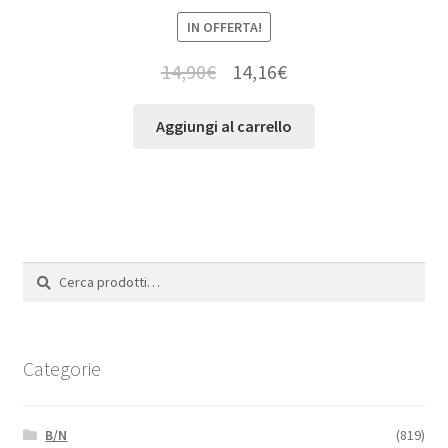
IN OFFERTA!
14,90
€
14,16
€
Aggiungi al carrello
Cerca:
Cerca
Categorie
B/N
(819)