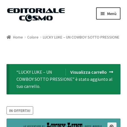
Vai
Vai
Menù
alla
al
navigazione
contenuto
Home
Home
Colore
LUCKY LUKE – UN COWBOY SOTTO PRESSIONE
Catalogo
Carrello
“LUCKY LUKE – UN
Visualizza carrello
Il mio account
COWBOY SOTTO PRESSIONE” è stato aggiunto al
tuo carrello.
IN OFFERTA!