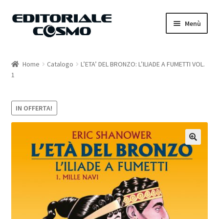
Vai
Vai
Menù
alla
al
navigazione
contenuto
Home
Home
Catalogo
L’ETA’ DEL BRONZO: L’ILIADE A FUMETTI VOL.
1
Catalogo
Carrello
IN OFFERTA!
Il mio account