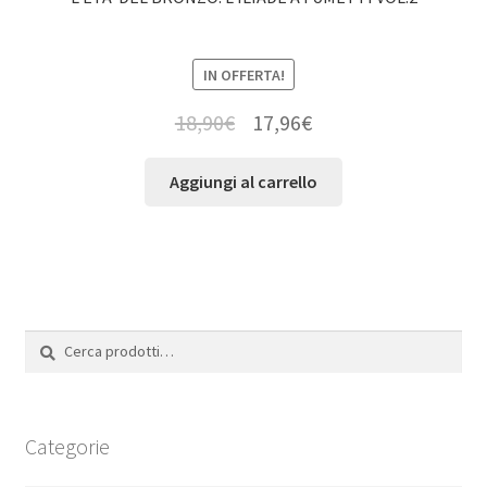
IN OFFERTA!
18,90
€
17,96
€
Aggiungi al carrello
Cerca:
Cerca
Categorie