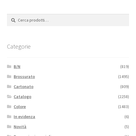
Cerca:
Cerca
Categorie
B/N
(819)
Brossurato
(1495)
Cartonato
(809)
Catalogo
(2258)
Colore
(1483)
In evidenza
(6)
Novità
(5)