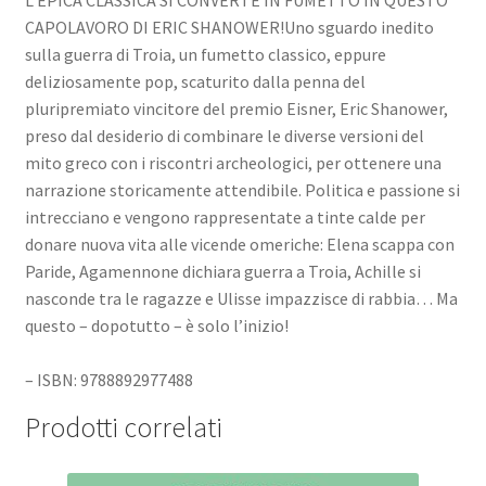
L’EPICA CLASSICA SI CONVERTE IN FUMETTO IN QUESTO
CAPOLAVORO DI ERIC SHANOWER!Uno sguardo inedito
sulla guerra di Troia, un fumetto classico, eppure
deliziosamente pop, scaturito dalla penna del
pluripremiato vincitore del premio Eisner, Eric Shanower,
preso dal desiderio di combinare le diverse versioni del
mito greco con i riscontri archeologici, per ottenere una
narrazione storicamente attendibile. Politica e passione si
intrecciano e vengono rappresentate a tinte calde per
donare nuova vita alle vicende omeriche: Elena scappa con
Paride, Agamennone dichiara guerra a Troia, Achille si
nasconde tra le ragazze e Ulisse impazzisce di rabbia… Ma
questo – dopotutto – è solo l’inizio!
– ISBN: 9788892977488
Prodotti correlati