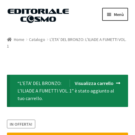
Vai
Vai
Menù
alla
al
navigazione
contenuto
Home
Home
Catalogo
L’ETA’ DEL BRONZO: L’ILIADE A FUMETTI VOL.
1
Catalogo
Carrello
Il mio account
“L’ETA’ DEL BRONZO:
Visualizza carrello
L’ILIADE A FUMETTI VOL. 1” è stato aggiunto al
tuo carrello.
IN OFFERTA!