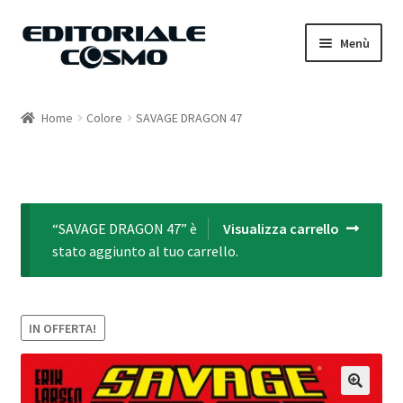
Vai
Vai
Menù
alla
al
navigazione
contenuto
Home
Home
Colore
SAVAGE DRAGON 47
Catalogo
Carrello
“SAVAGE DRAGON 47” è
Visualizza carrello
Il mio account
stato aggiunto al tuo carrello.
IN OFFERTA!