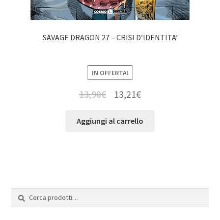
SAVAGE DRAGON 27 – CRISI D’IDENTITA’
IN OFFERTA!
13,90
€
13,21
€
Aggiungi al carrello
Cerca:
Cerca