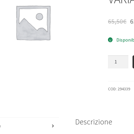
65,50
€
6
Disponib
Quantità
COD:
294339
Descrizione
e