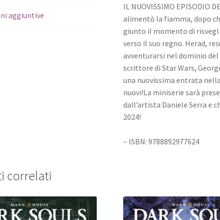
IL NUOVISSIMO EPISODIO DEI
ni aggiuntive
alimentò la fiamma, dopo che 
giunto il momento di risveglia
verso il suo regno. Herad, res
avventurarsi nel dominio del
scrittore di Star Wars, Geor
una nuovissima entrata nella 
nuovi!La miniserie sarà pres
dall’artista Daniele Serra e
2024!
– ISBN: 9788892977624
i correlati