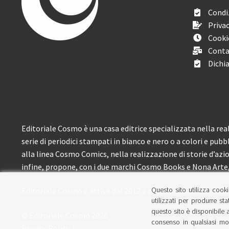
Condiz
Privac
Cooki
Conta
Dichia
Editoriale Cosmo è una casa editrice specializzata nella real
serie di periodici stampati in bianco e nero o a colori e pubb
alla linea Cosmo Comics, nella realizzazione di storie d’azione
infine, propone, con i due marchi Cosmo Books e Nona Arte, 
Questo sito utilizza cooki
Editoriale Cosmo è attiva dal 2012 e propone ai lettori circa
utilizzati per produrre sta
questo sito è disponibile a
© Editoriale Cosmo 2026
consenso in qualsiasi mom
Privacy Policy