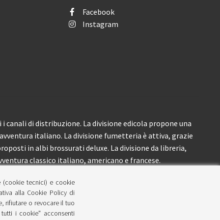
Facebook
Instagram
i canali di distribuzione. La divisione edicola propone una
’avventura italiano. La divisione fumetteria è attiva, grazie
roposti in albi brossurati deluxe. La divisione da libreria,
ventura classico italiano, americano e francese.
e (cookie tecnici) e cookie
lativa alla Cookie Policy di
 rifiutare o revocare il tuo
tutti i cookie" acconsenti