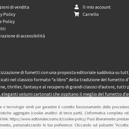
ioni di vendita
Il mio account
y Policy
Carrello
e Policy
tti
razione di accessibilità
izzazione di fumetti con una proposta editoriale suddivisa su tutti 
licati nel classico formato “a libro” della tradizione del fumetto d
, thriller, fantasy e al recupero di grandi classici d’autore, tutti p
eleganti volumi cartonati che ospitano il meglio del fumetto d’av
e e tecnologie simili per garantire il corretto funzionamento delle procedur
 150 pubblicazioni l’anno.
tistiche aggregate (cookie analitici di terze parti). L’informativa completa re
l link: https://www.editorialecosmo.it/cookie-policy/ Puoi liberamente prestare,
ento, personalizzando le tue preferenze. Cliccando sul pulsante "Accetta 