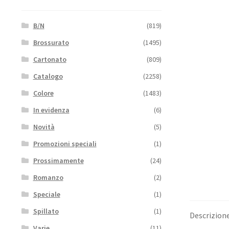
B/N
(819)
Brossurato
(1495)
Cartonato
(809)
Catalogo
(2258)
Colore
(1483)
In evidenza
(6)
Novità
(5)
Promozioni speciali
(1)
Prossimamente
(24)
Romanzo
(2)
Speciale
(1)
Spillato
(1)
Descrizion
Varie
(11)