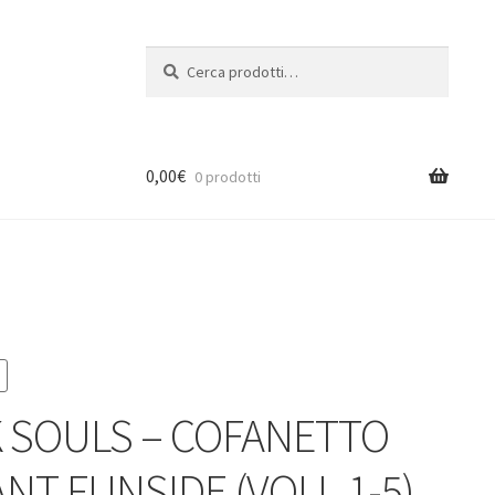
Cerca:
Cerca
0,00
€
0 prodotti
 SOULS – COFANETTO
ANT FUNSIDE (VOLL.1-5)