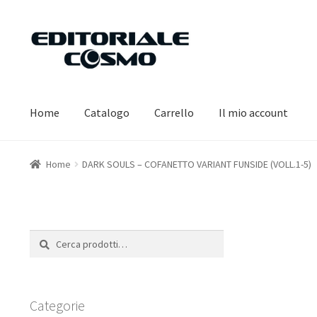
Vai
Vai
alla
al
navigazione
contenuto
Home
Catalogo
Carrello
Il mio account
Home
DARK SOULS – COFANETTO VARIANT FUNSIDE (VOLL.1-5)
Cerca:
Cerca
Categorie