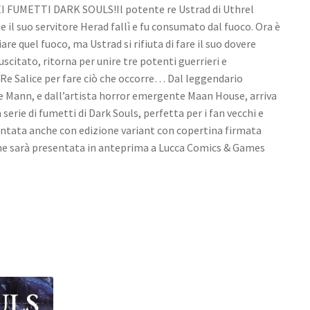
 FUMETTI DARK SOULS!Il potente re Ustrad di Uthrel
il suo servitore Herad fallì e fu consumato dal fuoco. Ora è
re quel fuoco, ma Ustrad si rifiuta di fare il suo dovere
uscitato, ritorna per unire tre potenti guerrieri e
 Re Salice per fare ciò che occorre… Dal leggendario
ge Mann, e dall’artista horror emergente Maan House, arriva
serie di fumetti di Dark Souls, perfetta per i fan vecchi e
entata anche con edizione variant con copertina firmata
 che sarà presentata in anteprima a Lucca Comics & Games