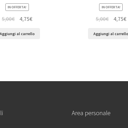
IN OFFERTA!
IN OFFERTA!
5,00
€
4,75
€
5,00
€
4,75
€
Aggiungi al carrello
Aggiungi al carrell
li
Area personale