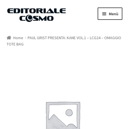
Vai
Vai
Menù
alla
al
navigazione
contenuto
Home
Home
PAUL GRIST PRESENTA: KANE VOL.1 – LCG24 – OMAGGIO
TOTE BAG
Catalogo
Carrello
Il mio account