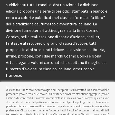
suddivisa su tutti i canali di distribuzione. La divisione
edicola propone una serie di periodici stampati in bianco e
nero o a colori e pubblicati nel classico formato “a libro”
della tradizione del fumetto d’avventura italiano. La
divisione fumetteria è attiva, grazie alla linea Cosmo
Comics, nella realizzazione di storie d’azione, thriller,
fantasy e al recupero di grandi classici d’autore, tutti
proposti in albi brossurati deluxe. La divisione da libreria,
infine, propone, con i due marchi Cosmo Books e Nona
Arte, eleganti volumi cartonati che ospitano il meglio del
fumetto d’avventura classico italiano, americano e
francese.
Editoriale Cosmo è attiva dal 2012 e propone ai lettori
Questo sito utilizza cookie e tecnologie simili per garantire il corretto funzionamento delle
circa 150 pubblicazioni l’anno.
procedure (cookie tecnici) e cookie utilizzati per produrre statistiche aggregate (cookie
analitici di terze parti). L’informativa completa relativa alla Cookie Policy di questo sito è
disponibile al link: https://www.editorialecosmo.it/cookie-policy/ Puoi liberamente
© Editoriale Cosmo 2026
prestare, rifiutare o revocare il tuo consenso in qualsiasi momento, personalizzando le tue
preferenze. Cliccando sul pulsante "Accetta tutti i cookie" acconsenti all'uso di tali
Privacy Policy
tecnologie per tutte le finalità indicate. Cliccando sul pulsante "Accetta cookie tecnici"