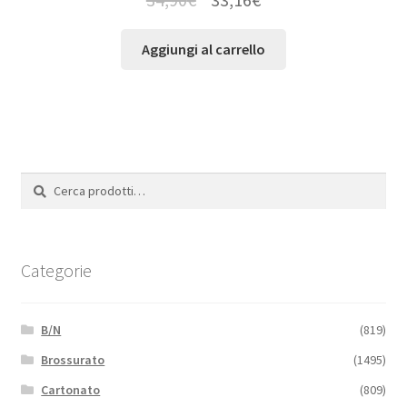
Aggiungi al carrello
Cerca:
Cerca
Categorie
B/N
(819)
Brossurato
(1495)
Cartonato
(809)