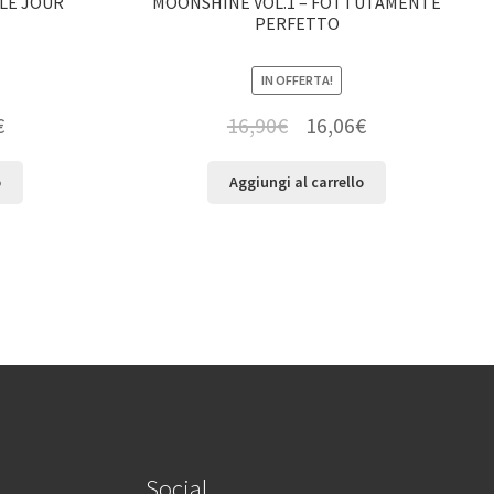
 LE JOUR
MOONSHINE VOL.1 – FOTTUTAMENTE
PERFETTO
IN OFFERTA!
€
16,90
€
16,06
€
o
Aggiungi al carrello
Social