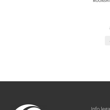
MOONSHIN
Info lega