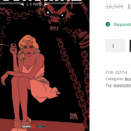
16,90
€
1
Disponib
Quantità
COD:
322714
Categorie:
Bro
Tag:
moonshi