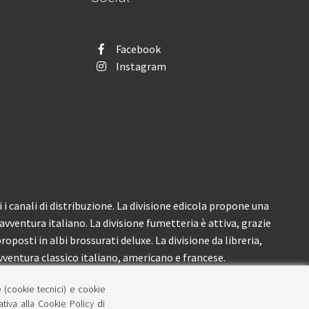
Facebook
Instagram
i canali di distribuzione. La divisione edicola propone una
’avventura italiano. La divisione fumetteria è attiva, grazie
roposti in albi brossurati deluxe. La divisione da libreria,
ventura classico italiano, americano e francese.
e (cookie tecnici) e cookie
lativa alla Cookie Policy di