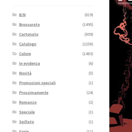
B/N
(819)
Brossurato
(1495)
Cartonato
(809)
Catalogo
(2258)
Colore
(1483)
In evidenza
(6)
Novità
(5)
Promozioni speciali
(1)
Prossimamente
(24)
Romanzo
(2)
Speciale
(1)
Spillato
(1)
Varie
(11)