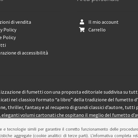
ioni di vendita
Il mio account
y Policy
Carrello
e Policy
tti
razione di accessibilità
izzazione di fumetti con una proposta editoriale suddivisa su tutti 
licati nel classico formato “a libro” della tradizione del fumetto d
, thriller, fantasy e al recupero di grandi classici d’autore, tutti p
eleganti volumi cartonati che ospitano il meglio del fumetto d’av
e e tecnologie simili per garantire il corretto funzionamento delle procedur
 150 pubblicazioni l’anno.
tistiche aggregate (cookie analitici di terze parti). L’informativa completa re