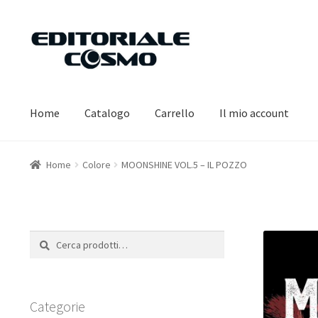
Vai
Vai
alla
al
navigazione
contenuto
Home
Catalogo
Carrello
Il mio account
Home
Colore
MOONSHINE VOL.5 – IL POZZO
Cerca:
Cerca
Categorie