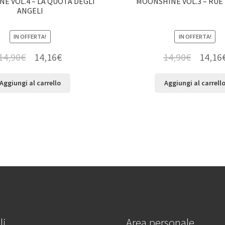
E VOL.4 – LA QUOTA DEGLI
MOONSHINE VOL.3 – RUE
ANGELI
IN OFFERTA!
IN OFFERTA!
14,90
€
14,16
€
14,90
€
14,16
Aggiungi al carrello
Aggiungi al carrell
li
Area personale