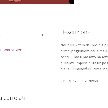
Descrizione
e
Nella New York del proibizion
ni aggiuntive
ormai prigioniero della maled
conti… ma il passato ha sete,
alleanze impossibili e un po
piena illuminerà l’ultima, bru
– ISBN: 9788892978959
i correlati