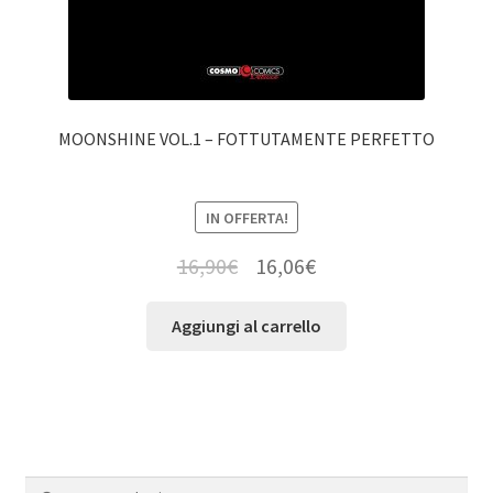
MOONSHINE VOL.1 – FOTTUTAMENTE PERFETTO
IN OFFERTA!
16,90
€
16,06
€
Aggiungi al carrello
Cerca:
Cerca