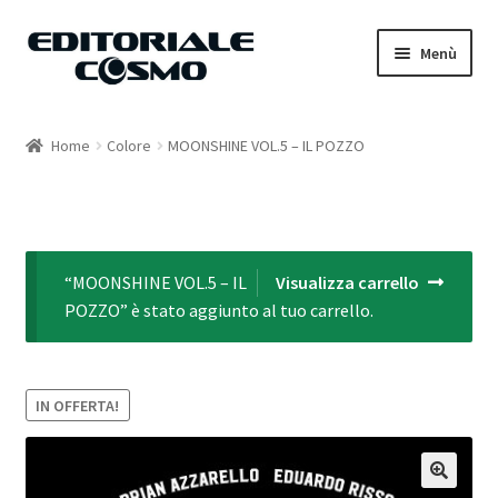
Vai
Vai
Menù
alla
al
navigazione
contenuto
Home
Home
Colore
MOONSHINE VOL.5 – IL POZZO
Catalogo
Carrello
“MOONSHINE VOL.5 – IL
Visualizza carrello
Il mio account
POZZO” è stato aggiunto al tuo carrello.
IN OFFERTA!