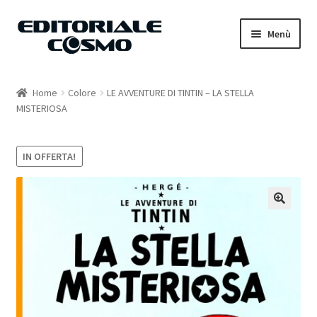
Vai
Vai
Menù
alla
al
navigazione
contenuto
Home
Home
Colore
LE AVVENTURE DI TINTIN – LA STELLA
MISTERIOSA
Catalogo
Carrello
IN OFFERTA!
Il mio account