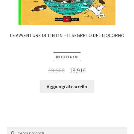
LE AVVENTURE DI TINTIN – IL SEGRETO DEL LIOCORNO
IN OFFERTA!
19,90
€
18,91
€
Aggiungi al carrello
Cerca:
Cerca