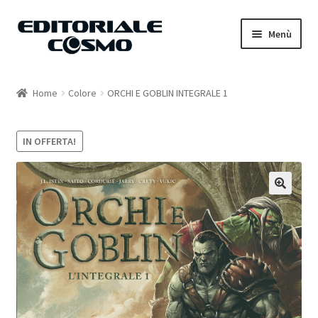
Vai
Vai
Menù
alla
al
navigazione
contenuto
Home
Home
Colore
ORCHI E GOBLIN INTEGRALE 1
Catalogo
IN OFFERTA!
Carrello
Il mio account