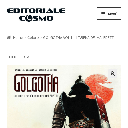
Vai
Vai
Menù
alla
al
navigazione
contenuto
Home
Home
Colore
GOLGOTHA VOL.1 – L’ARENA DEI MALEDETTI
Catalogo
IN OFFERTA!
Carrello
Il mio account