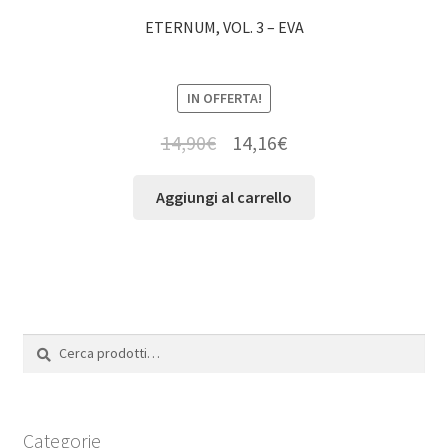
ETERNUM, VOL. 3 – EVA
IN OFFERTA!
14,90
€
14,16
€
Aggiungi al carrello
Cerca:
Cerca
Categorie