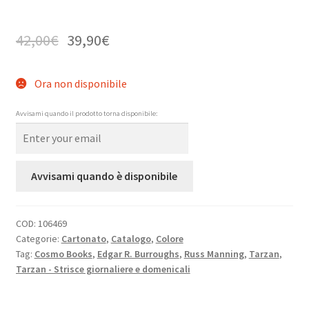
42,00
€
39,90
€
Ora non disponibile
Avvisami quando il prodotto torna disponibile:
Avvisami quando è disponibile
COD:
106469
Categorie:
Cartonato
,
Catalogo
,
Colore
Tag:
Cosmo Books
,
Edgar R. Burroughs
,
Russ Manning
,
Tarzan
,
Tarzan - Strisce giornaliere e domenicali