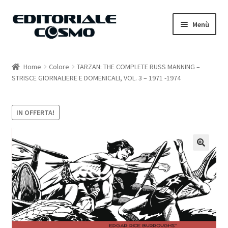
Vai
Vai
Menù
alla
al
navigazione
contenuto
Home
Home
Colore
TARZAN: THE COMPLETE RUSS MANNING –
STRISCE GIORNALIERE E DOMENICALI, VOL. 3 – 1971 -1974
Catalogo
Carrello
IN OFFERTA!
Il mio account