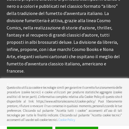
nero o a colori e pubblicati nel classico formato “a libro”
della tradizione del fumetto d’avventura italiano. La
divisione fumetteria è attiva, grazie alla linea Cosmo
Comics, nella realizzazione di storie d’azione, thriller,
fantasy e al recupero di grandi classici d’autore, tutti
proposti in albi brossurati deluxe. La divisione da libreria,
infine, propone, con i due marchi Cosmo Books e Nona
Arte, eleganti volumi cartonati che ospitano il meglio del
fumetto d’avventura classico italiano, americano e
francese.
Editoriale Cosmo è attiva dal 2012 e propone ai lettori
Questo sito utilizza cookie e tecnologie simili per garantire il corretto funzionamento delle
circa 150 pubblicazioni l’anno.
procedure (cookie tecnici) e cookie utilizzati per produrre statistiche aggregate (cookie
analitici di terze parti). L’informativa completa relativa alla Cookie Policy di questo sito è
disponibile al link: https://www.editorialecosmo.it/cookie-policy/ Puoi liberamente
© Editoriale Cosmo 2026
prestare, rifiutare o revocare il tuo consenso in qualsiasi momento, personalizzando le tue
preferenze. Cliccando sul pulsante "Accetta tutti i cookie" acconsenti all'uso di tali
Privacy Policy
tecnologie per tutte le finalità indicate. Cliccando sul pulsante "Accetta cookie tecnici"
acconsenti all'uso dei soli cookie tecnici.
Cookie Policy