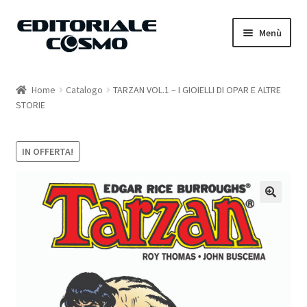
Vai
Vai
Menù
alla
al
navigazione
contenuto
Home
Home
Catalogo
TARZAN VOL.1 – I GIOIELLI DI OPAR E ALTRE
STORIE
Catalogo
Carrello
IN OFFERTA!
Il mio account