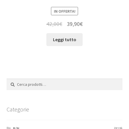
IN OFFERTA!
42,00
€
39,90
€
Leggi tutto
Cerca:
Cerca
Categorie
B/N
(819)