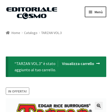
Vai
Vai
Menù
alla
al
navigazione
contenuto
Home
Home
Catalogo
TARZAN VOL.3
Catalogo
Carrello
“TARZAN VOL.3” è stato
Visualizza carrello
Il mio account
aggiunto al tuo carrello.
IN OFFERTA!