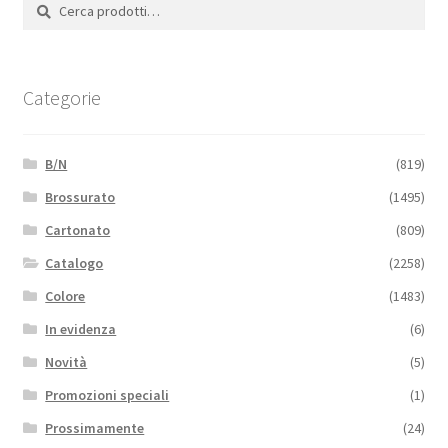
Cerca:
Cerca
Categorie
B/N
(819)
Brossurato
(1495)
Cartonato
(809)
Catalogo
(2258)
Colore
(1483)
In evidenza
(6)
Novità
(5)
Promozioni speciali
(1)
Prossimamente
(24)