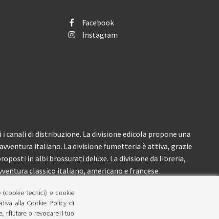
Facebook
Instagram
i canali di distribuzione. La divisione edicola propone una
’avventura italiano. La divisione fumetteria è attiva, grazie
roposti in albi brossurati deluxe. La divisione da libreria,
ventura classico italiano, americano e francese.
e (cookie tecnici) e cookie
lativa alla Cookie Policy di
 rifiutare o revocare il tuo