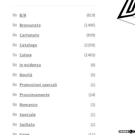
B/N
(819)
Brossurato
(1495)
Cartonato
(809)
Catalogo
(2258)
Colore
(1483)
In evidenza
(6)
Novità
(5)
Promozioni speciali
(1)
Prossimamente
(24)
Romanzo
(2)
Speciale
(1)
Spillato
(1)
Varie
(11)