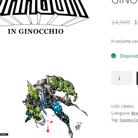
14,90
€
1
Il volume c
Disponib
Quantità
COD:
140851
Categorie:
Bro
Tag:
Cosmo C