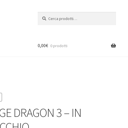
Cerca:
Cerca
0,00
€
0 prodotti
GE DRAGON 3 – IN
CCHIO