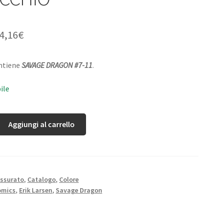
4,16
€
ontiene
SAVAGE DRAGON #7-11
.
ile
Aggiungi al carrello
ssurato
,
Catalogo
,
Colore
omics
,
Erik Larsen
,
Savage Dragon