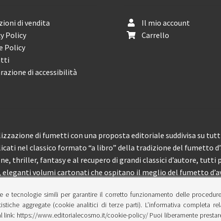
ioni di vendita
Il mio account
y Policy
Carrello
e Policy
tti
razione di accessibilità
izzazione di fumetti con una proposta editoriale suddivisa su tutti 
licati nel classico formato “a libro” della tradizione del fumetto d
, thriller, fantasy e al recupero di grandi classici d’autore, tutti p
eleganti volumi cartonati che ospitano il meglio del fumetto d’av
e e tecnologie simili per garantire il corretto funzionamento delle procedur
 150 pubblicazioni l’anno.
tistiche aggregate (cookie analitici di terze parti). L’informativa completa re
l link: https://www.editorialecosmo.it/cookie-policy/ Puoi liberamente prestare,