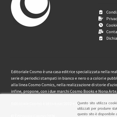
Condiz
Privac
Cooki
Conta
Dichia
Editoriale Cosmo è una casa editrice specializzata nella real
serie di periodici stampati in bianco e nero o a colori e pubb
alla linea Cosmo Comics, nella realizzazione di storie d’azione
infine, propone, con i due marchi Cosmo Books e Nona Arte, 
Questo sito utilizza cooki
Editoriale Cosmo è attiva dal 2012 e propone ai lettori circa
utilizzati per produrre sta
questo sito è disponibile a
© Editoriale Cosmo 2026