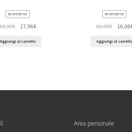
IN OFFERTA!
IN OFFERTA!
18,90
€
17,96
€
16,90
€
16,06
Aggiungi al carrello
Aggiungi al carrell
li
Area personale