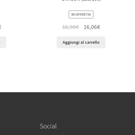
IN OFFERTA!
€
16,90
€
16,06
€
o
Aggiungi al carrello
Social