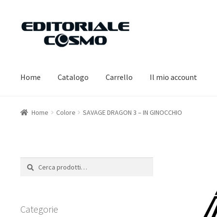
Vai
Vai
alla
al
navigazione
contenuto
Home
Catalogo
Carrello
Il mio account
Home
Colore
SAVAGE DRAGON 3 – IN GINOCCHIO
Cerca:
Cerca
Categorie