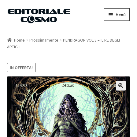
Vai
Vai
Menù
alla
al
navigazione
contenuto
Home
Home
Prossimamente
PENDRAGON VOL.3 – IL RE DEGLI
ARTIGLI
Catalogo
Carrello
IN OFFERTA!
Il mio account