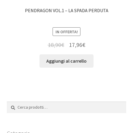
PENDRAGON VOL.1 – LA SPADA PERDUTA
IN OFFERTA!
18,90
€
17,96
€
Aggiungi al carrello
Cerca:
Cerca