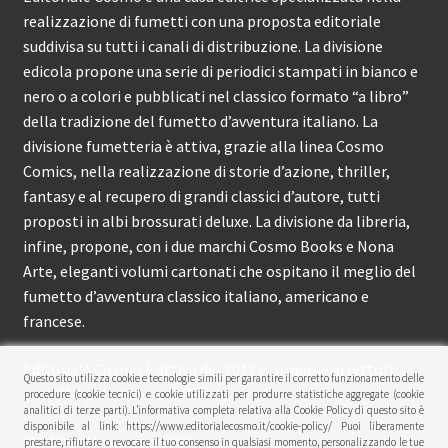
realizzazione di fumetti con una proposta editoriale
suddivisa su tutti i canali di distribuzione. La divisione
edicola propone una serie di periodici stampati in bianco e
nero o a colori e pubblicati nel classico formato “a libro”
della tradizione del fumetto d’avventura italiano. La
divisione fumetteria è attiva, grazie alla linea Cosmo
Comics, nella realizzazione di storie d’azione, thriller,
fantasy e al recupero di grandi classici d’autore, tutti
proposti in albi brossurati deluxe. La divisione da libreria,
infine, propone, con i due marchi Cosmo Books e Nona
Arte, eleganti volumi cartonati che ospitano il meglio del
fumetto d’avventura classico italiano, americano e
francese.
Editoriale Cosmo è attiva dal 2012 e propone ai lettori
Questo sito utilizza cookie e tecnologie simili per garantire il corretto funzionamento delle
circa 150 pubblicazioni l’anno.
procedure (cookie tecnici) e cookie utilizzati per produrre statistiche aggregate (cookie
analitici di terze parti). L’informativa completa relativa alla Cookie Policy di questo sito è
disponibile al link: https://www.editorialecosmo.it/cookie-policy/ Puoi liberamente
© Editoriale Cosmo 2026
prestare, rifiutare o revocare il tuo consenso in qualsiasi momento, personalizzando le tue