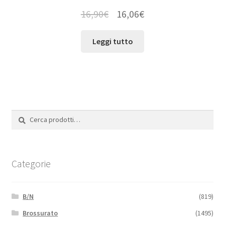
16,90
€
16,06
€
Leggi tutto
Cerca:
Cerca
Categorie
B/N
(819)
Brossurato
(1495)