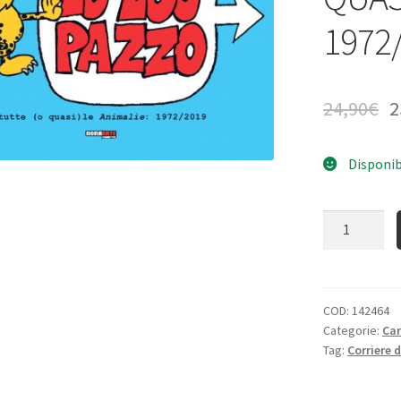
1972
24,90
€
2
Disponib
Quantità
COD:
142464
Categorie:
Ca
Tag:
Corriere 