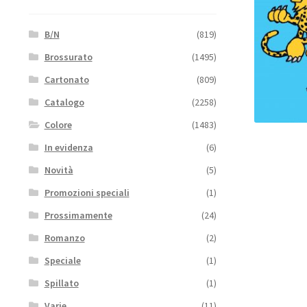
B/N
(819)
Brossurato
(1495)
Cartonato
(809)
Catalogo
(2258)
Colore
(1483)
In evidenza
(6)
Novità
(5)
Promozioni speciali
(1)
Prossimamente
(24)
Romanzo
(2)
Speciale
(1)
Spillato
(1)
Varie
(11)