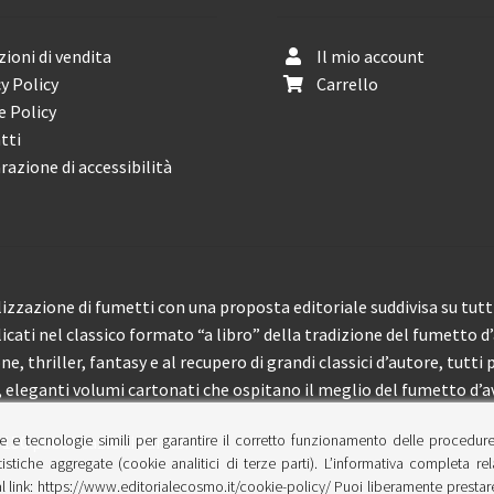
ioni di vendita
Il mio account
y Policy
Carrello
e Policy
tti
razione di accessibilità
izzazione di fumetti con una proposta editoriale suddivisa su tutti 
licati nel classico formato “a libro” della tradizione del fumetto d
, thriller, fantasy e al recupero di grandi classici d’autore, tutti p
eleganti volumi cartonati che ospitano il meglio del fumetto d’av
e e tecnologie simili per garantire il corretto funzionamento delle procedur
 150 pubblicazioni l’anno.
tistiche aggregate (cookie analitici di terze parti). L’informativa completa re
l link: https://www.editorialecosmo.it/cookie-policy/ Puoi liberamente prestare,