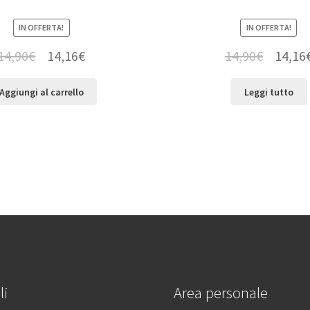
IN OFFERTA!
IN OFFERTA!
14,90
€
14,16
€
14,90
€
14,16
Aggiungi al carrello
Leggi tutto
li
Area personale