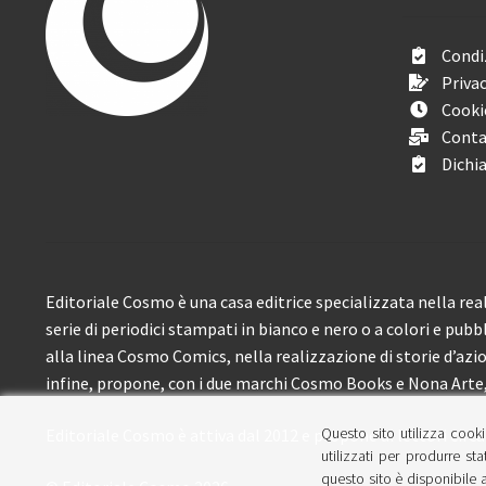
Condiz
Privac
Cooki
Conta
Dichia
Editoriale Cosmo è una casa editrice specializzata nella real
serie di periodici stampati in bianco e nero o a colori e pubb
alla linea Cosmo Comics, nella realizzazione di storie d’azione
infine, propone, con i due marchi Cosmo Books e Nona Arte, 
Questo sito utilizza cooki
Editoriale Cosmo è attiva dal 2012 e propone ai lettori circa
utilizzati per produrre sta
questo sito è disponibile a