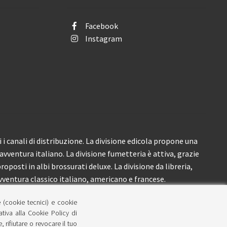
Facebook
Instagram
i canali di distribuzione. La divisione edicola propone una
’avventura italiano. La divisione fumetteria è attiva, grazie
roposti in albi brossurati deluxe. La divisione da libreria,
ventura classico italiano, americano e francese.
e (cookie tecnici) e cookie
lativa alla Cookie Policy di
 rifiutare o revocare il tuo