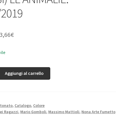
/2019
3,66
€
ile
Aggiungi al carrello
rtonato
,
Catalogo
,
Colore
dei Ragazzi
,
Mario Gomboli
,
Massimo Mattioli
,
Nona Arte Fumetto