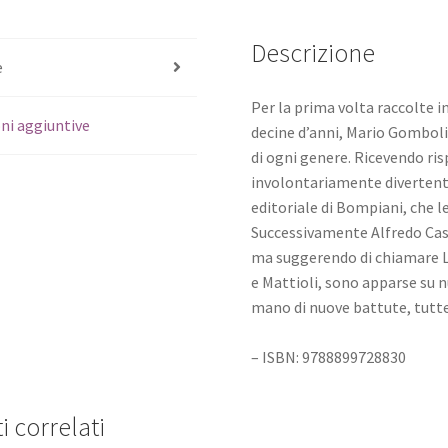
Descrizione
e
Per la prima volta raccolte 
ni aggiuntive
decine d’anni, Mario Gombol
di ogni genere. Ricevendo ri
involontariamente divertenti.
editoriale di Bompiani, che l
Successivamente Alfredo Cast
ma suggerendo di chiamare Lo
e Mattioli, sono apparse su n
mano di nuove battute, tutte
– ISBN: 9788899728830
i correlati