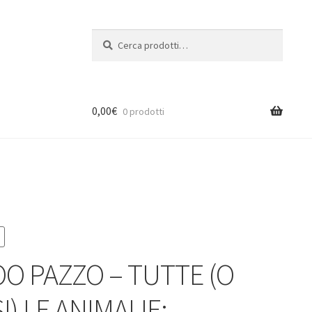
Cerca:
Cerca
0,00
€
0 prodotti
OO PAZZO – TUTTE (O
) LE ANIMALIE: