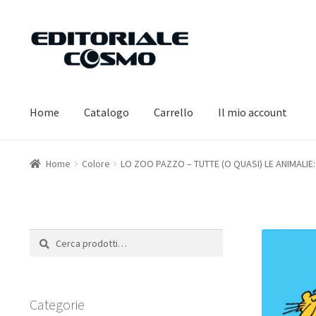
Vai
Vai
alla
al
navigazione
contenuto
Home
Catalogo
Carrello
Il mio account
Home
Colore
LO ZOO PAZZO – TUTTE (O QUASI) LE ANIMALIE:
Cerca:
Cerca
Categorie