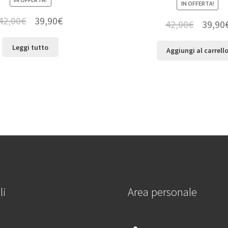
IN OFFERTA!
42,00
€
39,90
€
42,00
€
39,90
Leggi tutto
Aggiungi al carrell
li
Area personale