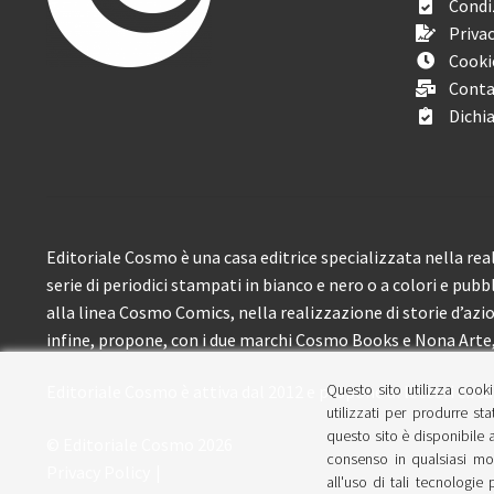
Condiz
Privac
Cooki
Conta
Dichia
Editoriale Cosmo è una casa editrice specializzata nella real
serie di periodici stampati in bianco e nero o a colori e pubb
alla linea Cosmo Comics, nella realizzazione di storie d’azione
infine, propone, con i due marchi Cosmo Books e Nona Arte, 
Questo sito utilizza cooki
Editoriale Cosmo è attiva dal 2012 e propone ai lettori circa
utilizzati per produrre sta
questo sito è disponibile a
© Editoriale Cosmo 2026
consenso in qualsiasi mom
Privacy Policy
all'uso di tali tecnologie 