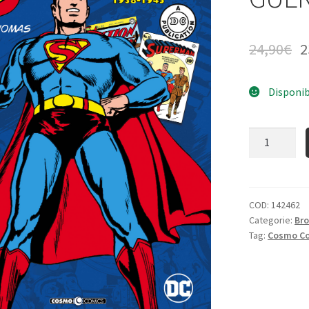
24,90
€
2
Disponib
Quantità
COD:
142462
Categorie:
Bro
Tag:
Cosmo C