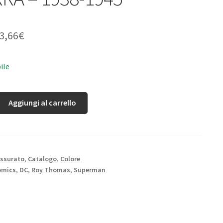
3,66
€
ile
Aggiungi al carrello
ssurato
,
Catalogo
,
Colore
omics
,
DC
,
Roy Thomas
,
Superman