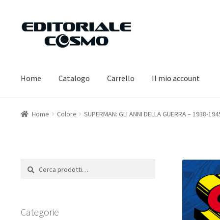
Vai
Vai
alla
al
navigazione
contenuto
Home
Catalogo
Carrello
Il mio account
Home
Colore
SUPERMAN: GLI ANNI DELLA GUERRA – 1938-194
Cerca:
Cerca
Categorie