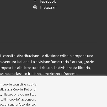
Facebook
Instagram
i canali di distribuzione. La divisione edicola propone una
’avventura italiano. La divisione fumetteria è attiva, grazie
roposti in albi brossurati deluxe. La divisione da libreria,
ventura classico italiano, americano e francese.
e (cookie tecnici) e cookie
lativa alla Cookie Policy di
 rifiutare o revocare il tuo
tutti i cookie" acconsenti
 acconsenti all'uso dei soli