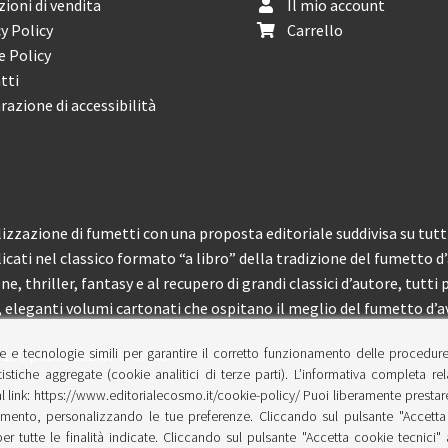
ioni di vendita
Il mio account
y Policy
Carrello
e Policy
tti
razione di accessibilità
izzazione di fumetti con una proposta editoriale suddivisa su tutti 
licati nel classico formato “a libro” della tradizione del fumetto d
, thriller, fantasy e al recupero di grandi classici d’autore, tutti p
eleganti volumi cartonati che ospitano il meglio del fumetto d’av
e e tecnologie simili per garantire il corretto funzionamento delle procedur
 150 pubblicazioni l’anno.
tistiche aggregate (cookie analitici di terze parti). L’informativa completa re
l link: https://www.editorialecosmo.it/cookie-policy/ Puoi liberamente prestare,
ento, personalizzando le tue preferenze. Cliccando sul pulsante "Accetta 
per tutte le finalità indicate. Cliccando sul pulsante "Accetta cookie tecnici"