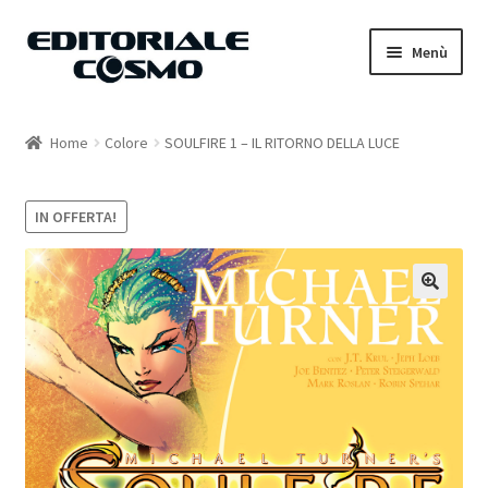
Vai
Vai
Menù
alla
al
navigazione
contenuto
Home
Home
Colore
SOULFIRE 1 – IL RITORNO DELLA LUCE
Catalogo
IN OFFERTA!
Carrello
Il mio account