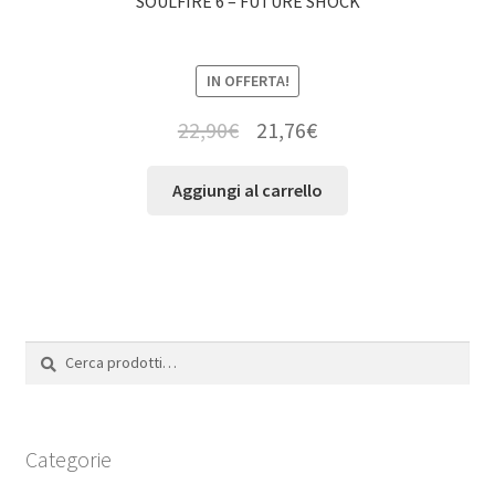
SOULFIRE 6 – FUTURE SHOCK
IN OFFERTA!
22,90
€
21,76
€
Aggiungi al carrello
Cerca:
Cerca
Categorie