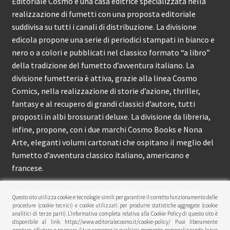
Editoriale Cosmo è una casa editrice specializzata nella
realizzazione di fumetti con una proposta editoriale
suddivisa su tutti i canali di distribuzione. La divisione
edicola propone una serie di periodici stampati in bianco e
nero o a colori e pubblicati nel classico formato “a libro”
della tradizione del fumetto d’avventura italiano. La
divisione fumetteria è attiva, grazie alla linea Cosmo
Comics, nella realizzazione di storie d’azione, thriller,
fantasy e al recupero di grandi classici d’autore, tutti
proposti in albi brossurati deluxe. La divisione da libreria,
infine, propone, con i due marchi Cosmo Books e Nona
Arte, eleganti volumi cartonati che ospitano il meglio del
fumetto d’avventura classico italiano, americano e
francese.
Editoriale Cosmo è attiva dal 2012 e propone ai lettori
Questo sito utilizza cookie e tecnologie simili per garantire il corretto funzionamento delle
circa 150 pubblicazioni l’anno.
procedure (cookie tecnici) e cookie utilizzati per produrre statistiche aggregate (cookie
analitici di terze parti). L’informativa completa relativa alla Cookie Policy di questo sito è
disponibile al link: https://www.editorialecosmo.it/cookie-policy/ Puoi liberamente
© Editoriale Cosmo 2026