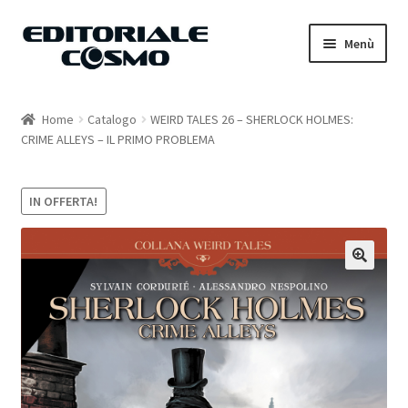
Vai
Vai
Menù
alla
al
navigazione
contenuto
Home
Home
Catalogo
WEIRD TALES 26 – SHERLOCK HOLMES:
CRIME ALLEYS – IL PRIMO PROBLEMA
Catalogo
Carrello
IN OFFERTA!
Il mio account