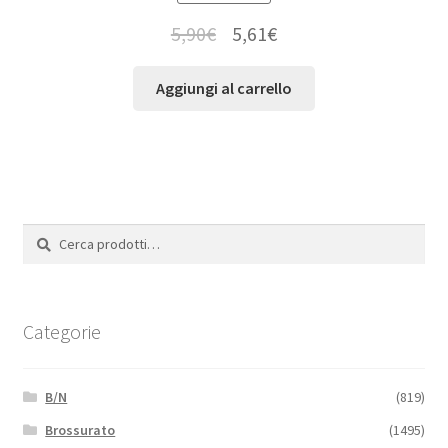
5,90
€
5,61
€
Aggiungi al carrello
Cerca:
Cerca
Categorie
B/N
(819)
Brossurato
(1495)