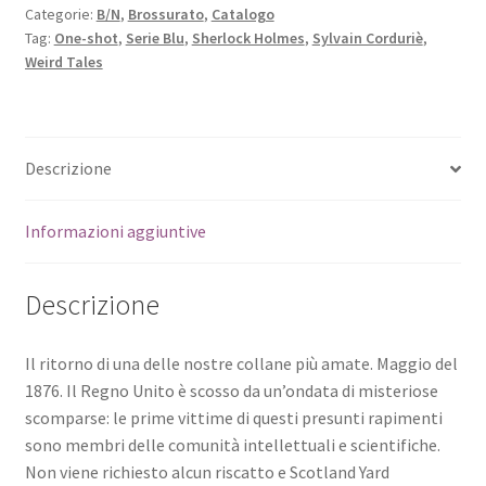
Categorie:
B/N
,
Brossurato
,
Catalogo
Tag:
One-shot
,
Serie Blu
,
Sherlock Holmes
,
Sylvain Corduriè
,
Weird Tales
Descrizione
Informazioni aggiuntive
Descrizione
Il ritorno di una delle nostre collane più amate. Maggio del
1876. Il Regno Unito è scosso da un’ondata di misteriose
scomparse: le prime vittime di questi presunti rapimenti
sono membri delle comunità intellettuali e scientifiche.
Non viene richiesto alcun riscatto e Scotland Yard