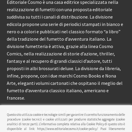
Editoriale Cosmo è una casa editrice specializzata nella
realizzazione di fumetti con una proposta editoriale
suddivisa su tutti i canali di distribuzione. La divisione
edicola propone una serie di periodici stampati in bianco e
nero o a colori e pubblicati nel classico formato “a libro”
della tradizione del fumetto d’avventura italiano. La
divisione fumetteria è attiva, grazie alla linea Cosmo
Comics, nella realizzazione di storie d’azione, thriller,
fantasy e al recupero di grandi classici d’autore, tutti
proposti in albi brossurati deluxe. La divisione da libreria,
infine, propone, con i due marchi Cosmo Books e Nona
Arte, eleganti volumi cartonati che ospitano il meglio del
fumetto d’avventura classico italiano, americano e
francese.
Editoriale Cosmo è attiva dal 2012 e propone ai lettori
Questo sito utilizza cookie e tecnologie simili per garantire il corretto funzionamento delle
circa 150 pubblicazioni l’anno.
procedure (cookie tecnici) e cookie utilizzati per produrre statistiche aggregate (cookie
analitici di terze parti). L’informativa completa relativa alla Cookie Policy di questo sito è
disponibile al link: https://www.editorialecosmo.it/cookie-policy/ Puoi liberamente