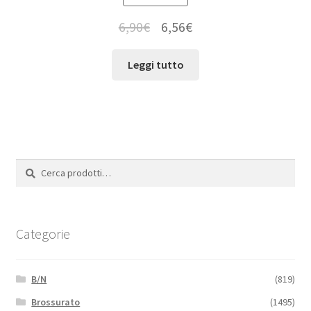
6,90
€
6,56
€
Leggi tutto
Cerca:
Cerca
Categorie
B/N
(819)
Brossurato
(1495)