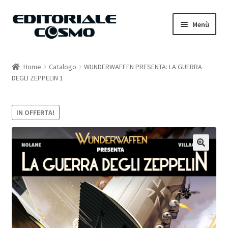
Vai
Vai
Menù
alla
al
navigazione
contenuto
Home
Home
Catalogo
WUNDERWAFFEN PRESENTA: LA GUERRA
DEGLI ZEPPELIN 1
Catalogo
Carrello
IN OFFERTA!
Il mio account