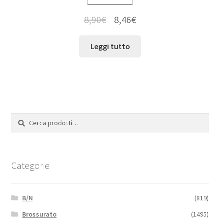
8,90
€
8,46
€
Leggi tutto
Cerca:
Cerca
Categorie
B/N
(819)
Brossurato
(1495)