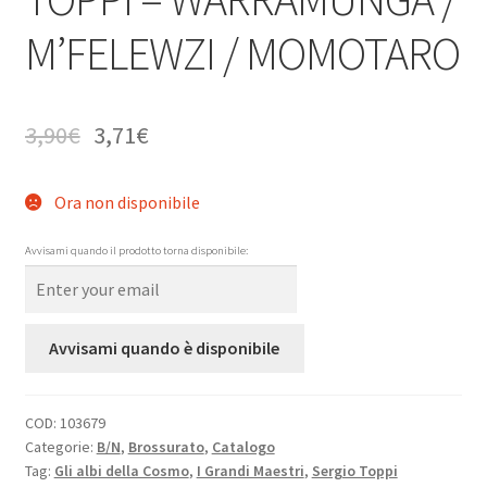
M’FELEWZI / MOMOTARO
3,90
€
3,71
€
Ora non disponibile
Avvisami quando il prodotto torna disponibile:
Avvisami quando è disponibile
COD:
103679
Categorie:
B/N
,
Brossurato
,
Catalogo
Tag:
Gli albi della Cosmo
,
I Grandi Maestri
,
Sergio Toppi