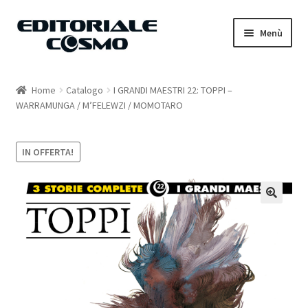
Vai
Vai
Menù
alla
al
navigazione
contenuto
Home
Home
Catalogo
I GRANDI MAESTRI 22: TOPPI –
WARRAMUNGA / M’FELEWZI / MOMOTARO
Catalogo
Carrello
IN OFFERTA!
Il mio account