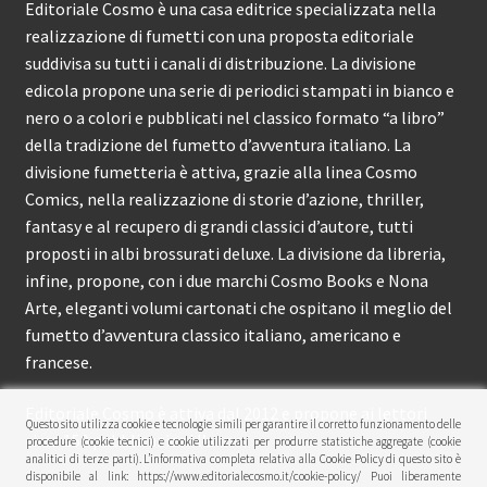
Editoriale Cosmo è una casa editrice specializzata nella
realizzazione di fumetti con una proposta editoriale
suddivisa su tutti i canali di distribuzione. La divisione
edicola propone una serie di periodici stampati in bianco e
nero o a colori e pubblicati nel classico formato “a libro”
della tradizione del fumetto d’avventura italiano. La
divisione fumetteria è attiva, grazie alla linea Cosmo
Comics, nella realizzazione di storie d’azione, thriller,
fantasy e al recupero di grandi classici d’autore, tutti
proposti in albi brossurati deluxe. La divisione da libreria,
infine, propone, con i due marchi Cosmo Books e Nona
Arte, eleganti volumi cartonati che ospitano il meglio del
fumetto d’avventura classico italiano, americano e
francese.
Editoriale Cosmo è attiva dal 2012 e propone ai lettori
Questo sito utilizza cookie e tecnologie simili per garantire il corretto funzionamento delle
circa 150 pubblicazioni l’anno.
procedure (cookie tecnici) e cookie utilizzati per produrre statistiche aggregate (cookie
analitici di terze parti). L’informativa completa relativa alla Cookie Policy di questo sito è
disponibile al link: https://www.editorialecosmo.it/cookie-policy/ Puoi liberamente