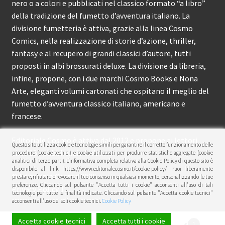
nero o a colori e pubblicati nel classico formato “a libro”
della tradizione del fumetto d’avventura italiano. La
divisione fumetteria è attiva, grazie alla linea Cosmo
Comics, nella realizzazione di storie d’azione, thriller,
fantasy e al recupero di grandi classici d’autore, tutti
proposti in albi brossurati deluxe. La divisione da libreria,
infine, propone, con i due marchi Cosmo Books e Nona
Arte, eleganti volumi cartonati che ospitano il meglio del
fumetto d’avventura classico italiano, americano e
francese.
Editoriale Cosmo è attiva dal 2012 e propone ai lettori
Questo sito utilizza cookie e tecnologie simili per garantire il corretto funzionamento delle
circa 150 pubblicazioni l’anno.
procedure (cookie tecnici) e cookie utilizzati per produrre statistiche aggregate (cookie
analitici di terze parti). L’informativa completa relativa alla Cookie Policy di questo sito è
disponibile al link: https://www.editorialecosmo.it/cookie-policy/ Puoi liberamente
© Editoriale Cosmo 2026
prestare, rifiutare o revocare il tuo consenso in qualsiasi momento, personalizzando le tue
preferenze. Cliccando sul pulsante "Accetta tutti i cookie" acconsenti all'uso di tali
Privacy Policy
tecnologie per tutte le finalità indicate. Cliccando sul pulsante "Accetta cookie tecnici"
acconsenti all'uso dei soli cookie tecnici.
Cookie Policy
Accetta cookie tecnici
Accetta tutti i cookie
1