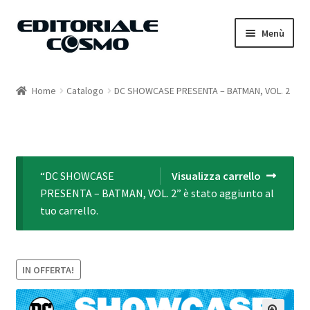
Vai
Vai
Menù
alla
al
navigazione
contenuto
Home
Home
Catalogo
DC SHOWCASE PRESENTA – BATMAN, VOL. 2
Catalogo
Carrello
“DC SHOWCASE
Visualizza carrello
Il mio account
PRESENTA – BATMAN, VOL. 2” è stato aggiunto al
tuo carrello.
IN OFFERTA!