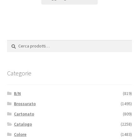
Cerca:
Cerca
Categorie
B/N
(819)
Brossurato
(1495)
Cartonato
(809)
Catalogo
(2258)
Colore
(1483)