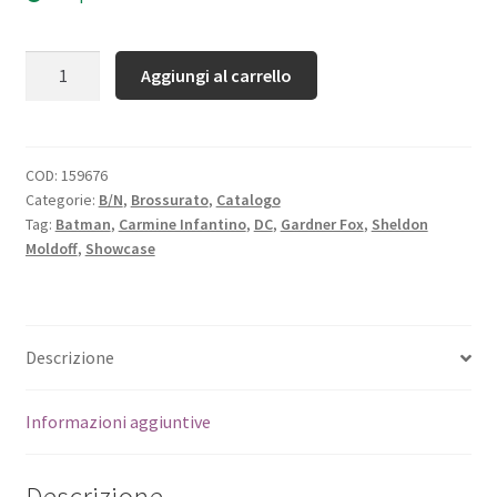
Quantità
Aggiungi al carrello
COD:
159676
Categorie:
B/N
,
Brossurato
,
Catalogo
Tag:
Batman
,
Carmine Infantino
,
DC
,
Gardner Fox
,
Sheldon
Moldoff
,
Showcase
Descrizione
Informazioni aggiuntive
Descrizione