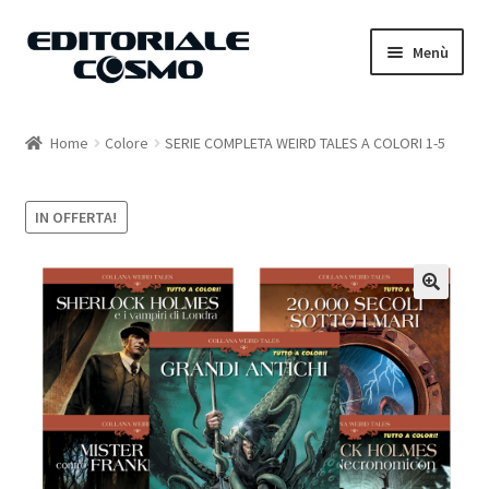
Vai
Vai
Menù
alla
al
navigazione
contenuto
Home
Home
Colore
SERIE COMPLETA WEIRD TALES A COLORI 1-5
Catalogo
IN OFFERTA!
Carrello
Il mio account