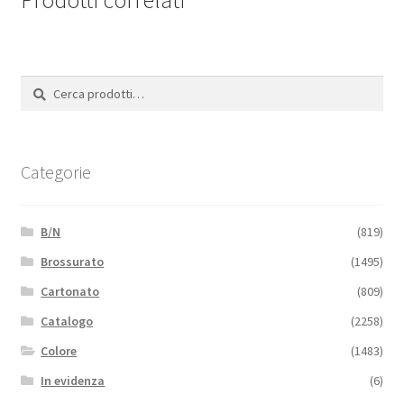
Prodotti correlati
Cerca:
Cerca
Categorie
B/N
(819)
Brossurato
(1495)
Cartonato
(809)
Catalogo
(2258)
Colore
(1483)
In evidenza
(6)