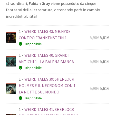
straordinari,
Fabian Gray
viene posseduto da cinque
fantasmi della letteratura, ottenendo però in cambio
incredibili abilità!
1 ×
WEIRD TALES 43: MR.HYDE
5,90
€
5,61
€
CONTRO FRANKENSTEIN 1
Disponibile
1 ×
WEIRD TALES 40: GRANDI
5,90
€
5,61
€
ANTICHI 1 - LA BALENA BIANCA
Disponibile
1 ×
WEIRD TALES 39: SHERLOCK
HOLMES E IL NECRONOMICON 1 -
5,90
€
5,61
€
LA NOTTE SUL MONDO
Disponibile
1 ×
WEIRD TALES 41: SHERLOCK