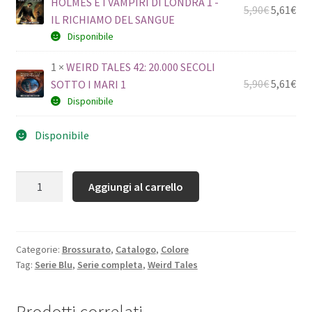
HOLMES E I VAMPIRI DI LONDRA 1 -
5,90
€
5,61
€
IL RICHIAMO DEL SANGUE
Disponibile
1 ×
WEIRD TALES 42: 20.000 SECOLI
5,90
€
5,61
€
SOTTO I MARI 1
Disponibile
Disponibile
Quantità
Aggiungi al carrello
Categorie:
Brossurato
,
Catalogo
,
Colore
Tag:
Serie Blu
,
Serie completa
,
Weird Tales