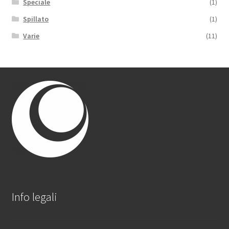
Speciale
(1)
Spillato
(1)
Varie
(11)
Info legali