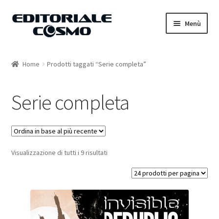
Vai
Vai
Menù
alla
al
navigazione
contenuto
Home
Home
Prodotti taggati “Serie completa”
Catalogo
Serie completa
Carrello
Il mio account
Visualizzazione di tutti i 9 risultati